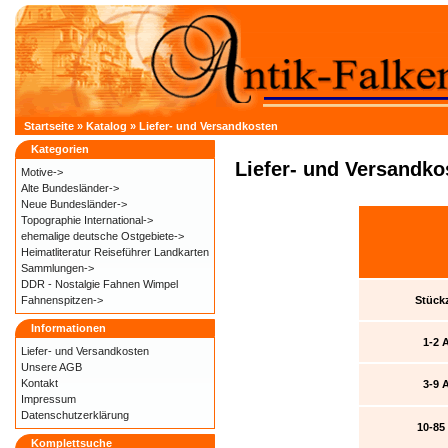
Startseite
»
Katalog
»
Liefer- und Versandkosten
Kategorien
Liefer- und Versandko
Motive->
Alte Bundesländer->
Neue Bundesländer->
Topographie International->
ehemalige deutsche Ostgebiete->
Heimatliteratur Reiseführer Landkarten
Sammlungen->
DDR - Nostalgie Fahnen Wimpel
Fahnenspitzen->
Stück
Informationen
1-2 
Liefer- und
Versandkosten
Unsere AGB
Kontakt
3-9 
Impressum
Datenschutzerklärung
10-85
Komplettsuche