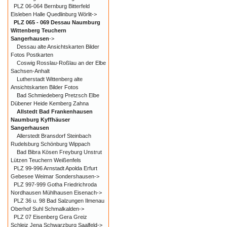
PLZ 06-064 Bernburg Bitterfeld
Eisleben Halle Quedlinburg Wörlit->
PLZ 065 - 069 Dessau Naumburg
Wittenberg Teuchern
Sangerhausen
->
Dessau alte Ansichtskarten Bilder
Fotos Postkarten
Coswig Rosslau-Roßlau an der Elbe
Sachsen-Anhalt
Lutherstadt Wittenberg alte
Ansichtskarten Bilder Fotos
Bad Schmiedeberg Pretzsch Elbe
Dübener Heide Kemberg Zahna
Allstedt Bad Frankenhausen
Naumburg Kyffhäuser
Sangerhausen
Allerstedt Bransdorf Steinbach
Rudelsburg Schönburg Wippach
Bad Bibra Kösen Freyburg Unstrut
Lützen Teuchern Weißenfels
PLZ 99-996 Arnstadt Apolda Erfurt
Gebesee Weimar Sondershausen->
PLZ 997-999 Gotha Friedrichroda
Nordhausen Mühlhausen Eisenach->
PLZ 36 u. 98 Bad Salzungen Ilmenau
Oberhof Suhl Schmalkalden->
PLZ 07 Eisenberg Gera Greiz
Schleiz Jena Schwarzburg Saalfeld->