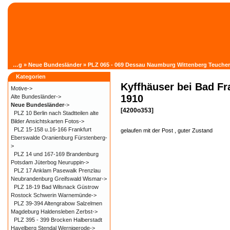
»
Katalog
»
Neue Bundesländer
»
PLZ 065 - 069 Dessau Naumburg Wittenberg Teuche
Kategorien
Kyffhäuser bei Bad F
Motive->
1910
Alte Bundesländer->
Neue Bundesländer
->
[4200o353]
PLZ 10 Berlin nach Stadtteilen alte
Bilder Ansichtskarten Fotos->
PLZ 15-158 u.16-166 Frankfurt
gelaufen mit der Post , guter Zustand
Eberswalde Oranienburg Fürstenberg-
>
PLZ 14 und 167-169 Brandenburg
Potsdam Jüterbog Neuruppin->
PLZ 17 Anklam Pasewalk Prenzlau
Neubrandenburg Greifswald Wismar->
PLZ 18-19 Bad Wilsnack Güstrow
Rostock Schwerin Warnemünde->
PLZ 39-394 Altengrabow Salzelmen
Magdeburg Haldensleben Zerbst->
PLZ 395 - 399 Brocken Halberstadt
Havelberg Stendal Wernigerode->