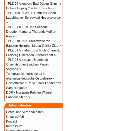
PLZ 04 Altenburg Bad Düben Grimma
Döbeln Leipzig Oschatz Taucha->
PLZ 159 u.029-03 Cottbus Guben
Lauchhamer Spreewald Hoyerswerda-
>
PLZ 01 u. 019 Bad Schandau
Dresden Kamenz Tharandt Meißen
Riesa->
PLZ 018 u.02 Bischowswerda
Bautzen Herrnhut Löbau Görlitz Zitta->
PLZ 09 Annaberg Buchholz Chemnitz
Freiberg Olbernhau Oberwiesent->
PLZ 08 Auerbach Brambach
Crimmitschau Zwickau Plauen
Vogtland->
Topographie International->
ehemalige deutsche Ostgebiete->
Heimatliteratur Reiseführer Landkarten
Sammlungen->
DDR - Nostalgie Fahnen Wimpel
Fahnenspitzen->
Informationen
Liefer- und
Versandkosten
Unsere AGB
Kontakt
Impressum
Datenschutzerklärung