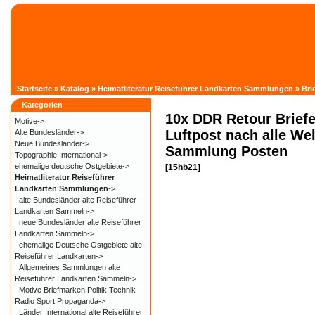
Startseite
»
Katalog
»
Heimatliteratur Reiseführer Landkarten Sammlungen
»
Bri
Kategorien
10x DDR Retour Brief
Motive->
Luftpost nach alle Wel
Alte Bundesländer->
Neue Bundesländer->
Sammlung Posten
Topographie International->
ehemalige deutsche Ostgebiete->
[15hb21]
Heimatliteratur Reiseführer
Landkarten Sammlungen
->
alte Bundesländer alte Reiseführer
Landkarten Sammeln->
neue Bundesländer alte Reiseführer
Landkarten Sammeln->
ehemalige Deutsche Ostgebiete alte
Reiseführer Landkarten->
Allgemeines Sammlungen alte
Reiseführer Landkarten Sammeln->
Motive Briefmarken Politik Technik
Radio Sport Propaganda->
Länder International alte Reiseführer