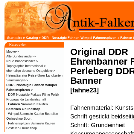
Startseite
»
Katalog
»
DDR - Nostalgie Fahnen Wimpel Fahnenspitzen
»
Fahnen 
Kategorien
Original DDR
Motive->
Alte Bundesländer->
Ehrenbanner 
Neue Bundesländer->
Topographie International->
Perleberg DDR
ehemalige deutsche Ostgebiete->
Heimatliteratur Reiseführer Landkarten
Banner
Sammlungen->
DDR - Nostalgie Fahnen Wimpel
[fahne23]
Fahnenspitzen
->
DDR Nostalgie Plakate Filme Politik
Propaganda Landwirtschaft
Fahnen Sammeln Kaufen
Fahnenmaterial: Kunst
Bestellen Onlineshop
Wimpel Sammeln Kaufen Bestellen
Schrift gestickt beidsei
Onlineshop Sport
Fahnenspitzen Sammeln Kaufen
Schrift: Grundeinheit
Bestellen Onlineshop
Konsumgenossenschaft 