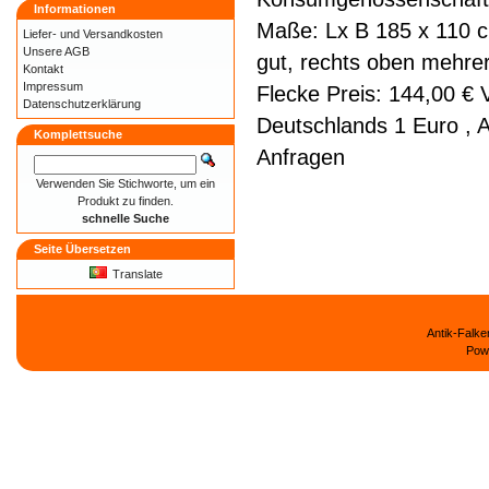
Informationen
Maße: Lx B 185 x 110 
Liefer- und
Versandkosten
Unsere AGB
gut, rechts oben mehrer
Kontakt
Impressum
Flecke Preis: 144,00 € 
Datenschutzerklärung
Deutschlands 1 Euro , A
Komplettsuche
Anfragen
Verwenden Sie Stichworte, um ein
Produkt zu finden.
schnelle Suche
Seite Übersetzen
Translate
Antik-Falk
Pow