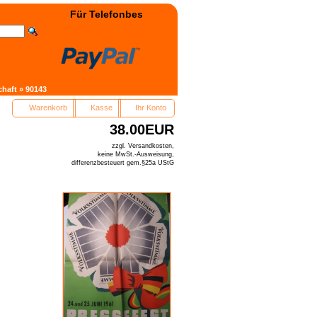
Für Telefonbestellung: +49(0)3322 - 400038 wählen! 
chaft
»
90143
Warenkorb
Kasse
Ihr Konto
38.00EUR
zzgl. Versandkosten,
keine MwSt.-Ausweisung,
differenzbesteuert gem.§25a UStG