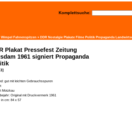
Komplettsuche:
n Wimpel Fahnenspitzen
»
DDR Nostalgie Plakate Filme Politik Propaganda Landwirts
 Plakat Pressefest Zeitung
tsdam 1961 signiert Propaganda
itik
3]
d: gut mit leichten Gebrauchsspuren
t
rt Motzkau
ejahr: Original mit Druckvermerk 1961
in cm: 84 x 57