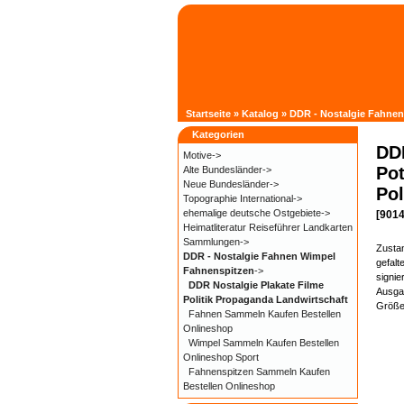
Startseite
»
Katalog
»
DDR - Nostalgie Fahne
Kategorien
DDR
Motive->
Po
Alte Bundesländer->
Neue Bundesländer->
Pol
Topographie International->
ehemalige deutsche Ostgebiete->
[9014
Heimatliteratur Reiseführer Landkarten
Sammlungen->
Zustan
DDR - Nostalgie Fahnen Wimpel
gefalte
Fahnenspitzen
->
signie
DDR Nostalgie Plakate Filme
Ausgab
Politik Propaganda Landwirtschaft
Größe 
Fahnen Sammeln Kaufen Bestellen
Onlineshop
Wimpel Sammeln Kaufen Bestellen
Onlineshop Sport
Fahnenspitzen Sammeln Kaufen
Bestellen Onlineshop