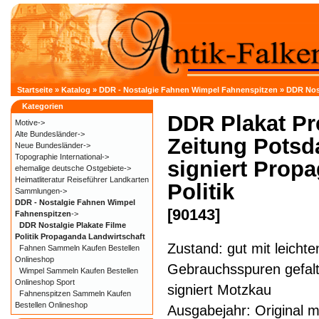
Startseite
»
Katalog
»
DDR - Nostalgie Fahnen Wimpel Fahnenspitzen
»
DDR Nost
Kategorien
DDR Plakat Pr
Motive->
Alte Bundesländer->
Zeitung Pots
Neue Bundesländer->
Topographie International->
signiert Prop
ehemalige deutsche Ostgebiete->
Heimatliteratur Reiseführer Landkarten
Politik
Sammlungen->
DDR - Nostalgie Fahnen Wimpel
[90143]
Fahnenspitzen
->
DDR Nostalgie Plakate Filme
Politik Propaganda Landwirtschaft
Zustand: gut mit leichte
Fahnen Sammeln Kaufen Bestellen
Onlineshop
Gebrauchsspuren gefalt
Wimpel Sammeln Kaufen Bestellen
Onlineshop Sport
signiert Motzkau
Fahnenspitzen Sammeln Kaufen
Bestellen Onlineshop
Ausgabejahr: Original m