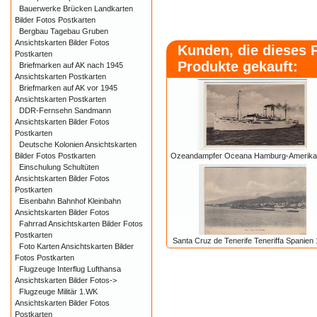
Bauerwerke Brücken Landkarten
Bilder Fotos Postkarten
Bergbau Tagebau Gruben
Ansichtskarten Bilder Fotos
Kunden, die dieses 
Postkarten
Produkte gekauft:
Briefmarken auf AK nach 1945
Ansichtskarten Postkarten
Briefmarken auf AK vor 1945
Ansichtskarten Postkarten
DDR-Fernsehn Sandmann
Ansichtskarten Bilder Fotos
Postkarten
Deutsche Kolonien Ansichtskarten
Ozeandampfer Oceana Hamburg-Amerika 
Bilder Fotos Postkarten
Einschulung Schultüten
Ansichtskarten Bilder Fotos
Postkarten
Eisenbahn Bahnhof Kleinbahn
Ansichtskarten Bilder Fotos
Fahrrad Ansichtskarten Bilder Fotos
Postkarten
Santa Cruz de Tenerife Teneriffa Spanien
Foto Karten Ansichtskarten Bilder
Fotos Postkarten
Flugzeuge Interflug Lufthansa
Ansichtskarten Bilder Fotos->
Flugzeuge Militär 1.WK
Ansichtskarten Bilder Fotos
Postkarten