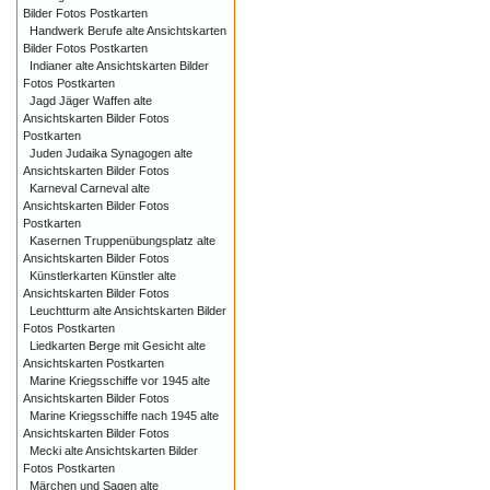
Bilder Fotos Postkarten
Handwerk Berufe alte Ansichtskarten
Bilder Fotos Postkarten
Indianer alte Ansichtskarten Bilder
Fotos Postkarten
Jagd Jäger Waffen alte
Ansichtskarten Bilder Fotos
Postkarten
Juden Judaika Synagogen alte
Ansichtskarten Bilder Fotos
Karneval Carneval alte
Ansichtskarten Bilder Fotos
Postkarten
Kasernen Truppenübungsplatz alte
Ansichtskarten Bilder Fotos
Künstlerkarten Künstler alte
Ansichtskarten Bilder Fotos
Leuchtturm alte Ansichtskarten Bilder
Fotos Postkarten
Liedkarten Berge mit Gesicht alte
Ansichtskarten Postkarten
Marine Kriegsschiffe vor 1945 alte
Ansichtskarten Bilder Fotos
Marine Kriegsschiffe nach 1945 alte
Ansichtskarten Bilder Fotos
Mecki alte Ansichtskarten Bilder
Fotos Postkarten
Märchen und Sagen alte