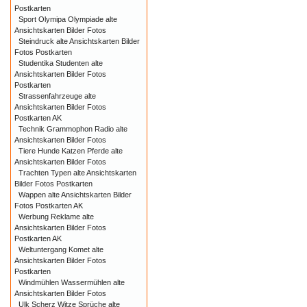
Postkarten
Sport Olymipa Olympiade alte
Ansichtskarten Bilder Fotos
Steindruck alte Ansichtskarten Bilder
Fotos Postkarten
Studentika Studenten alte
Ansichtskarten Bilder Fotos
Postkarten
Strassenfahrzeuge alte
Ansichtskarten Bilder Fotos
Postkarten AK
Technik Grammophon Radio alte
Ansichtskarten Bilder Fotos
Tiere Hunde Katzen Pferde alte
Ansichtskarten Bilder Fotos
Trachten Typen alte Ansichtskarten
Bilder Fotos Postkarten
Wappen alte Ansichtskarten Bilder
Fotos Postkarten AK
Werbung Reklame alte
Ansichtskarten Bilder Fotos
Postkarten AK
Weltuntergang Komet alte
Ansichtskarten Bilder Fotos
Postkarten
Windmühlen Wassermühlen alte
Ansichtskarten Bilder Fotos
Ulk Scherz Witze Sprüche alte