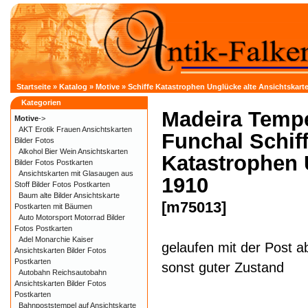
Startseite
»
Katalog
»
Motive
»
Schiffe Katastrophen Unglücke alte Ansichtskarte
Kategorien
Madeira Temp
Motive
->
AKT Erotik Frauen Ansichtskarten
Funchal Schif
Bilder Fotos
Alkohol Bier Wein Ansichtskarten
Katastrophen
Bilder Fotos Postkarten
Ansichtskarten mit Glasaugen aus
1910
Stoff Bilder Fotos Postkarten
Baum alte Bilder Ansichtskarte
[m75013]
Postkarten mit Bäumen
Auto Motorsport Motorrad Bilder
Fotos Postkarten
Adel Monarchie Kaiser
gelaufen mit der Post a
Ansichtskarten Bilder Fotos
Postkarten
sonst guter Zustand
Autobahn Reichsautobahn
Ansichtskarten Bilder Fotos
Postkarten
Bahnpoststempel auf Ansichtskarte