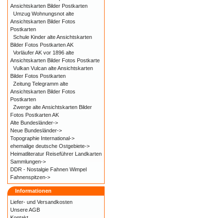
Ansichtskarten Bilder Postkarten
Umzug Wohnungsnot alte
Ansichtskarten Bilder Fotos
Postkarten
Schule Kinder alte Ansichtskarten
Bilder Fotos Postkarten AK
Vorläufer AK vor 1896 alte
Ansichtskarten Bilder Fotos Postkarte
Vulkan Vulcan alte Ansichtskarten
Bilder Fotos Postkarten
Zeitung Telegramm alte
Ansichtskarten Bilder Fotos
Postkarten
Zwerge alte Ansichtskarten Bilder
Fotos Postkarten AK
Alte Bundesländer->
Neue Bundesländer->
Topographie International->
ehemalige deutsche Ostgebiete->
Heimatliteratur Reiseführer Landkarten
Sammlungen->
DDR - Nostalgie Fahnen Wimpel
Fahnenspitzen->
Informationen
Liefer- und
Versandkosten
Unsere AGB
Kontakt