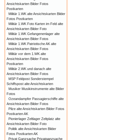
Ansichtskarten Bilder Fotos
Postkarten
Militär 1.WK alte Ansichtskarten Bilder
Fotos Postkarten
Militär 1.WK Foto Karten im Feld alte
Ansichtskarten Bilder Foto
Militär 1.WK Gefangenenlager alte
Ansichtskarten Bilder Fotos
Militär 1.WK Patriotische AK alte
Ansichtskarten Bilder Fotos
Militär vor dem 1.WK alte
Ansichtskarten Bilder Fotos
Postkarten
Militär 2.WK und danach alte
Ansichtskarten Bilder Fotos
MSP Feldpost Sonderstempel
Schiffspost alte Ansichtskarten
Musiker Musikinstrumente alte Bilder
Fotos
Ozeandampfer Passagierschiffe alte
Ansichtskarten Bilder Fotos
Pilze alte Ansichtskarten Bilder Fotos
Postkarten AK
Pionierlager Zeltlager Zeltplatz alte
Ansichtskarten Bilder Foto
Politik alte Ansichtskarten Bilder
Fotos Postkarten AK
Privat Ganzsache Privatganzsache