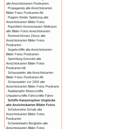
alte Ansichtskarten Postkarten
Propaganda alte Ansichtskarten
Bilder Fotos Postkarten AK
Puppen Kinder Spielzeug alte
Ansichtskarten Bilder Fotos
Raumfahrt Kosmonauten Weltraum
alte Bilder Fotos Ansichtskarten
Rummel Kirmes Zirkus alte
Ansichtskarten Bilder Fotos
Postkarten
Segelschiffe alte Ansichtskarten
Bilder Fotos Postkarten
Sammlung Konvolut alte
Ansichtskarten Bilder Fotos
Postkarten AK
Schauspieler alte Ansichtskarten
Bilder Fotos Postkarten AK
Schauspieler vor 1920 alte
Ansichtskarten Bilder Fotos Postkarte
Raddampfer Motorschiffe
Urlauberschiffe Fährschiffe Fähre
Schiffe Katastrophen Unglücke
alte Ansichtskarten Bilder Fotos
Schulvereine Schule alte
Ansichtskarten Bilder Fotos
Postkarten
Schwebebahn Bergbahn alte
Ansichtskarten Bilder Fotos