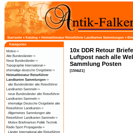
Startseite
»
Katalog
»
Heimatliteratur Reiseführer Landkarten Sammlungen
»
Bri
Kategorien
10x DDR Retour Brief
Motive->
Luftpost nach alle Wel
Alte Bundesländer->
Neue Bundesländer->
Sammlung Posten
Topographie International->
ehemalige deutsche Ostgebiete->
[15hb21]
Heimatliteratur Reiseführer
Landkarten Sammlungen
->
alte Bundesländer alte Reiseführer
Landkarten Sammeln->
neue Bundesländer alte Reiseführer
Landkarten Sammeln->
ehemalige Deutsche Ostgebiete alte
Reiseführer Landkarten->
Allgemeines Sammlungen alte
Reiseführer Landkarten Sammeln->
Motive Briefmarken Politik Technik
Radio Sport Propaganda->
Länder International alte Reiseführer