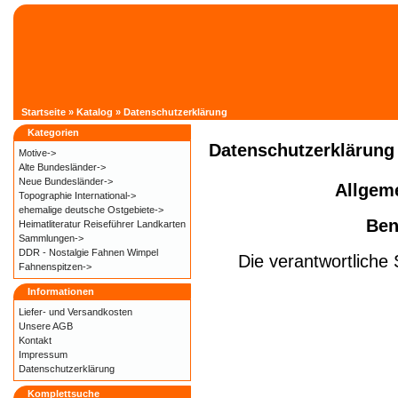
Startseite
»
Katalog
»
Datenschutzerklärung
Kategorien
Datenschutzerklärung
Motive->
Alte Bundesländer->
Neue Bundesländer->
Allgeme
Topographie International->
ehemalige deutsche Ostgebiete->
Ben
Heimatliteratur Reiseführer Landkarten
Sammlungen->
DDR - Nostalgie Fahnen Wimpel
Die verantwortliche 
Fahnenspitzen->
Informationen
Liefer- und
Versandkosten
Unsere AGB
Kontakt
Impressum
Datenschutzerklärung
Komplettsuche