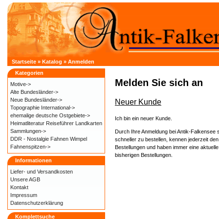
Startseite
»
Katalog
»
Anmelden
Kategorien
Melden Sie sich an
Motive->
Alte Bundesländer->
Neue Bundesländer->
Neuer Kunde
Topographie International->
ehemalige deutsche Ostgebiete->
Ich bin ein neuer Kunde.
Heimatliteratur Reiseführer Landkarten
Sammlungen->
Durch Ihre Anmeldung bei Antik-Falkensee s
DDR - Nostalgie Fahnen Wimpel
schneller zu bestellen, kennen jederzeit den
Fahnenspitzen->
Bestellungen und haben immer eine aktuelle
bisherigen Bestellungen.
Informationen
Liefer- und
Versandkosten
Unsere AGB
Kontakt
Impressum
Datenschutzerklärung
Komplettsuche