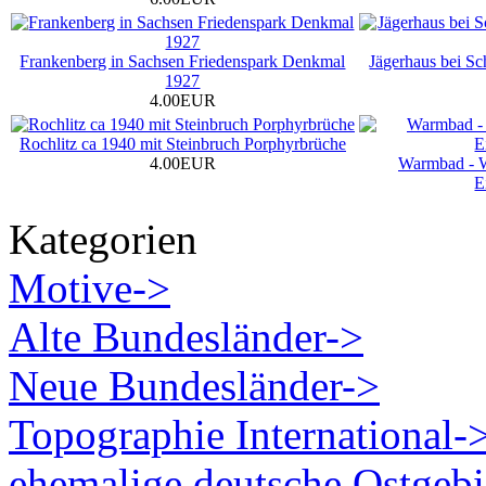
Frankenberg in Sachsen Friedenspark Denkmal
Jägerhaus bei S
1927
4.00EUR
Rochlitz ca 1940 mit Steinbruch Porphyrbrüche
4.00EUR
Warmbad - W
E
Kategorien
Motive->
Alte Bundesländer->
Neue Bundesländer->
Topographie International-
ehemalige deutsche Ostgebi