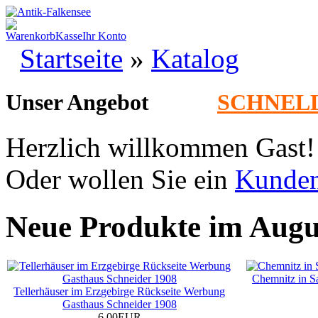
Warenkorb
Kasse
Ihr Konto
Startseite
»
Katalog
Unser Angebot
SCHNEL
Herzlich willkommen
Gast!
Oder wollen Sie ein
Kunde
Neue Produkte im Augu
Chemnitz in S
Tellerhäuser im Erzgebirge Rückseite Werbung
Gasthaus Schneider 1908
6.00EUR