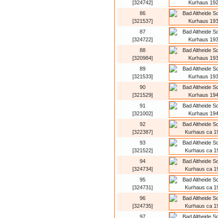
[324742]
86
[321537]
87
[324722]
88
[320984]
89
[321533]
90
[321529]
91
[321002]
92
[322387]
93
[321522]
94
[324734]
95
[324731]
96
[324735]
97