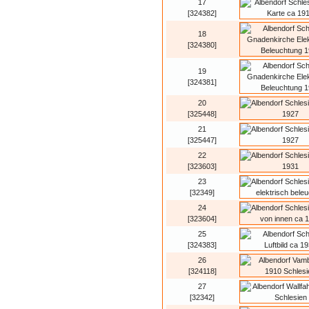
17
[324382]
18
[324380]
19
[324381]
20
[325448]
21
[325447]
22
[323603]
23
[32349]
24
[323604]
25
[324383]
26
[324118]
27
[32342]