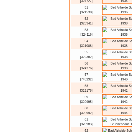
[324727]
51
[321530]
52
[323341]
53
[324116]
54
[321008]
55
[322382]
56
[324376]
57
[743232]
58
[323178]
59
[320995]
60
[320992]
61
[320983]
62