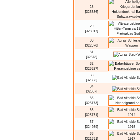
28
[325336]
29
[323917]
30
[322370]
31
[32678]
32
[325327]
33
[32368]
34
[32367]
35
[325173]
36
[325171]
37
[324959]
38
[321531]