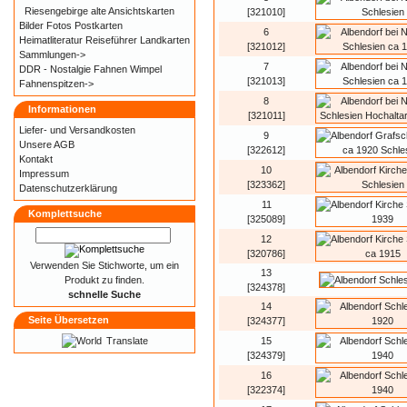
Riesengebirge alte Ansichtskarten
[321010]
Bilder Fotos Postkarten
6
Heimatliteratur Reiseführer Landkarten
[321012]
Sammlungen->
7
DDR - Nostalgie Fahnen Wimpel
[321013]
Fahnenspitzen->
8
Informationen
[321011]
Liefer- und
Versandkosten
9
Unsere AGB
[322612]
Kontakt
10
Impressum
[323362]
Datenschutzerklärung
11
Komplettsuche
[325089]
12
[320786]
Verwenden Sie Stichworte, um ein
13
Produkt zu finden.
[324378]
schnelle Suche
14
Seite Übersetzen
[324377]
Translate
15
[324379]
16
[322374]