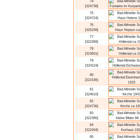
74
[324738]
75
[324724]
76
[325248]
77
[322389]
78
[323601]
79
[324119]
80
[321536]
81
[324610]
82
[324736]
83
[322385]
84
[321004]
85