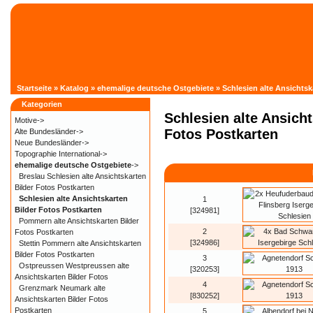
Startseite
»
Katalog
»
ehemalige deutsche Ostgebiete
»
Schlesien alte Ansichtsk
Kategorien
Schlesien alte Ansicht
Motive->
Fotos Postkarten
Alte Bundesländer->
Neue Bundesländer->
Topographie International->
ehemalige deutsche Ostgebiete
->
Breslau Schlesien alte Ansichtskarten
Bilder Fotos Postkarten
Schlesien alte Ansichtskarten
1
Bilder Fotos Postkarten
[324981]
Pommern alte Ansichtskarten Bilder
2
Fotos Postkarten
[324986]
Stettin Pommern alte Ansichtskarten
Bilder Fotos Postkarten
3
Ostpreussen Westpreussen alte
[320253]
Ansichtskarten Bilder Fotos
4
Grenzmark Neumark alte
[830252]
Ansichtskarten Bilder Fotos
Postkarten
5