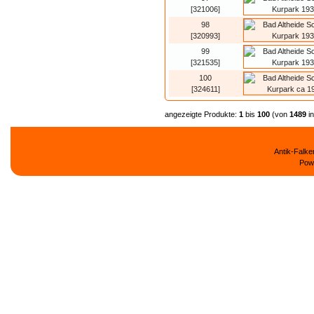
[321006]
98
[320993]
99
[321535]
100
[324611]
angezeigte Produkte:
1
bis
100
(von
1489
i
Antik-Falk
Pow