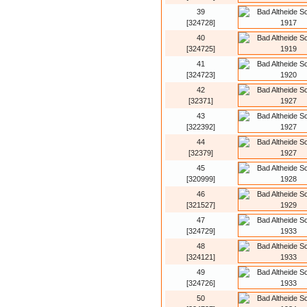
39
[324728]
40
[324725]
41
[324723]
42
[32371]
43
[322392]
44
[32379]
45
[320999]
46
[321527]
47
[324729]
48
[324121]
49
[324726]
50