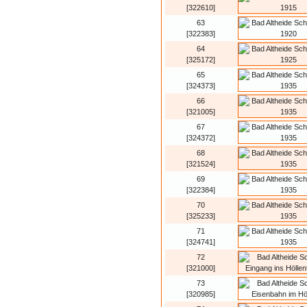
[322610]
63
[322383]
64
[325172]
65
[324373]
66
[321005]
67
[324372]
68
[321524]
69
[322384]
70
[325233]
71
[324741]
72
[321000]
73
[320985]