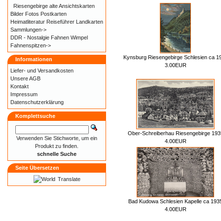
Riesengebirge alte Ansichtskarten
Bilder Fotos Postkarten
Heimatliteratur Reiseführer Landkarten
Sammlungen->
DDR - Nostalgie Fahnen Wimpel
Fahnenspitzen->
Kynsburg Riesengebirge Schlesien ca 1
Informationen
3.00EUR
Liefer- und
Versandkosten
Unsere AGB
Kontakt
Impressum
Datenschutzerklärung
Komplettsuche
Ober-Schreiberhau Riesengebirge 193
Verwenden Sie Stichworte, um ein
4.00EUR
Produkt zu finden.
schnelle Suche
Seite Übersetzen
Translate
Bad Kudowa Schlesien Kapelle ca 193
4.00EUR