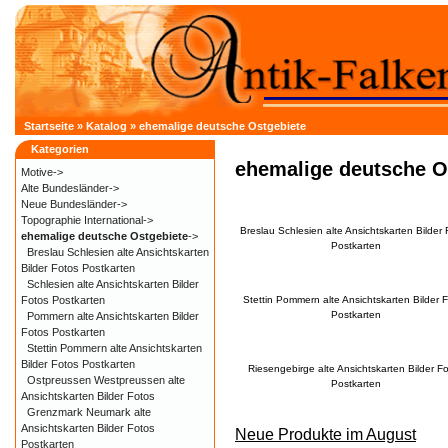
Startseite
»
Katalog
»
ehemalige deutsche Ostgebiete
Kategorien
ehemalige deutsche O
Motive->
Alte Bundesländer->
Neue Bundesländer->
Topographie International->
Breslau Schlesien alte Ansichtskarten Bilder 
ehemalige deutsche Ostgebiete
->
Postkarten
Breslau Schlesien alte Ansichtskarten
Bilder Fotos Postkarten
Schlesien alte Ansichtskarten Bilder
Fotos Postkarten
Stettin Pommern alte Ansichtskarten Bilder 
Postkarten
Pommern alte Ansichtskarten Bilder
Fotos Postkarten
Stettin Pommern alte Ansichtskarten
Bilder Fotos Postkarten
Riesengebirge alte Ansichtskarten Bilder F
Ostpreussen Westpreussen alte
Postkarten
Ansichtskarten Bilder Fotos
Grenzmark Neumark alte
Ansichtskarten Bilder Fotos
Neue Produkte im August
Postkarten