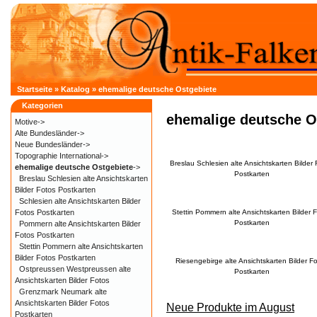
Startseite
»
Katalog
»
ehemalige deutsche Ostgebiete
Kategorien
ehemalige deutsche O
Motive->
Alte Bundesländer->
Neue Bundesländer->
Topographie International->
Breslau Schlesien alte Ansichtskarten Bilder 
ehemalige deutsche Ostgebiete
->
Postkarten
Breslau Schlesien alte Ansichtskarten
Bilder Fotos Postkarten
Schlesien alte Ansichtskarten Bilder
Fotos Postkarten
Stettin Pommern alte Ansichtskarten Bilder 
Postkarten
Pommern alte Ansichtskarten Bilder
Fotos Postkarten
Stettin Pommern alte Ansichtskarten
Bilder Fotos Postkarten
Riesengebirge alte Ansichtskarten Bilder F
Ostpreussen Westpreussen alte
Postkarten
Ansichtskarten Bilder Fotos
Grenzmark Neumark alte
Ansichtskarten Bilder Fotos
Neue Produkte im August
Postkarten