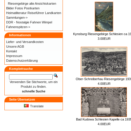
Riesengebirge alte Ansichtskarten
Bilder Fotos Postkarten
Heimatliteratur Reiseführer Landkarten
Sammlungen->
DDR - Nostalgie Fahnen Wimpel
Fahnenspitzen->
Kynsburg Riesengebirge Schlesien ca 1
Informationen
3.00EUR
Liefer- und
Versandkosten
Unsere AGB
Kontakt
Impressum
Datenschutzerklärung
Komplettsuche
Ober-Schreiberhau Riesengebirge 193
Verwenden Sie Stichworte, um ein
4.00EUR
Produkt zu finden.
schnelle Suche
Seite Übersetzen
Translate
Bad Kudowa Schlesien Kapelle ca 193
4.00EUR