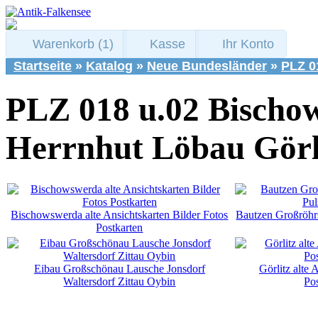
Warenkorb (1)
Kasse
Ihr Konto
Startseite
»
Katalog
»
Neue Bundesländer
»
PLZ 0
PLZ 018 u.02 Bischo
Herrnhut Löbau Görli
Bischowswerda alte Ansichtskarten Bilder Fotos
Bautzen Großröhrs
Postkarten
Eibau Großschönau Lausche Jonsdorf
Görlitz alte 
Waltersdorf Zittau Oybin
Po