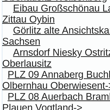
Eibau Großschönau La
Zittau Oybin
Görlitz alte Ansichtsk
Sachsen
Arnsdorf Niesky Ostri
Oberlausitz
PLZ 09 Annaberg Buchh
Olbernhau Oberwiesent-
PLZ 08 Auerbach Bram
Plauen Vogtland->