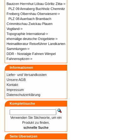
Bautzen Herrnhut Löbau Görlitz Zitta->
PLZ 09 Annaberg Buchholz Chemnitz
Freiberg Olbernhau Oberwiesent->
PLZ 08 Auerbach Brambach
Crimmitschau Zwickau Plauen
Vogtland->
Topographie International->
ehemalige deutsche Ostgebiete->
Heimatliteratur Reiseführer Landkarten
Sammlungen->
DDR - Nostalgie Fahnen Wimpel
Fahnenspitzen->
Informationen
Liefer- und
Versandkosten
Unsere AGB
Kontakt
Impressum
Datenschutzerklärung
Komplettsuche
Verwenden Sie Stichworte, um ein
Produkt zu finden.
schnelle Suche
Seite Übersetzen