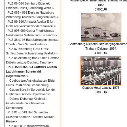
Finsterwalde Niederlausitz Thälmann-St
PLZ 06-064 Bernburg Bitterfeld
1965
Eisleben Halle Quedlinburg Wörlit->
3.00EUR
PLZ 065 - 069 Dessau Naumburg
Wittenberg Teuchern Sangerhausen->
PLZ 99-996 Arnstadt Apolda Erfurt
Gebesee Weimar Sondershausen->
PLZ 997-999 Gotha Friedrichroda
Nordhausen Mühlhausen Eisenach->
PLZ 36 u. 98 Bad Salzungen Ilmenau
Senftenberg Niederlausitz Bergingenieurs
Oberhof Suhl Schmalkalden->
Trabant Oldtimer 1964
PLZ 07 Eisenberg Gera Greiz
4.00EUR
Schleiz Jena Schwarzburg Saalfeld->
PLZ 04 Altenburg Bad Düben Grimma
Döbeln Leipzig Oschatz Taucha->
PLZ 159 u.029-03 Cottbus Guben
Lauchhamer Spreewald
Hoyerswerda
->
Cottbus alte Ansichtskarten Bilder
Fotos Postkarten Brandenburg
Cottbus Hotel Lausitz 1975
Guben Burg im Spreewald Lehde
3.00EUR
Lübbenau Lübben Hoyerswerda
Dahme Doberlug-Kirchhain
Finsterwalde Lauchhammer
Senftenberg
PLZ 01 u. 019 Bad Schandau
Dresden Kamenz Tharandt Meißen
Riesa->
PLZ 018 u.02 Bischowswerda