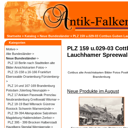
Startseite
»
Katalog
»
Neue Bundesländer
»
PLZ 159 u.029-03 Cottbus Guben L
Kategorien
PLZ 159 u.029-03 Cot
Motive->
Lauchhamer Spreewal
Alte Bundesländer->
Neue Bundesländer
->
PLZ 10 Berlin nach Stadtteilen alte
Bilder Ansichtskarten Fotos->
PLZ 15-158 u.16-166 Frankfurt
Cottbus alte Ansichtskarten Bilder Fotos Post
Eberswalde Oranienburg Fürstenberg-
Brandenburg
>
PLZ 14 und 167-169 Brandenburg
Potsdam Jüterbog Neuruppin->
Neue Produkte im August
PLZ 17 Anklam Pasewalk Prenzlau
Neubrandenburg Greifswald Wismar->
PLZ 18-19 Bad Wilsnack Güstrow
Rostock Schwerin Warnemünde->
PLZ 39-394 Altengrabow Salzelmen
Magdeburg Haldensleben Zerbst->
PLZ 395 - 399 Brocken Halberstadt
Havelberg Stendal Wernigerode->