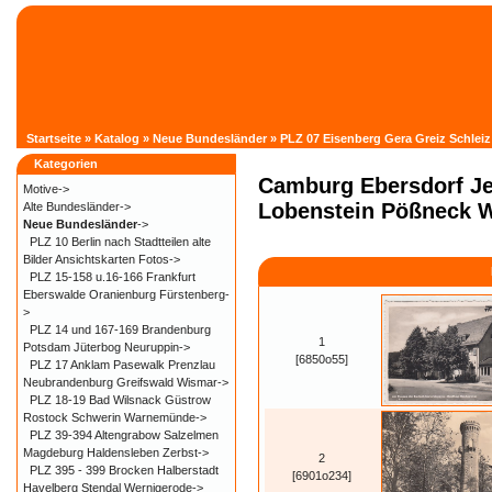
Startseite
»
Katalog
»
Neue Bundesländer
»
PLZ 07 Eisenberg Gera Greiz Schlei
Kategorien
Camburg Ebersdorf Je
Motive->
Lobenstein Pößneck 
Alte Bundesländer->
Neue Bundesländer
->
PLZ 10 Berlin nach Stadtteilen alte
Bilder Ansichtskarten Fotos->
PLZ 15-158 u.16-166 Frankfurt
Eberswalde Oranienburg Fürstenberg-
>
PLZ 14 und 167-169 Brandenburg
1
Potsdam Jüterbog Neuruppin->
[6850o55]
PLZ 17 Anklam Pasewalk Prenzlau
Neubrandenburg Greifswald Wismar->
PLZ 18-19 Bad Wilsnack Güstrow
Rostock Schwerin Warnemünde->
PLZ 39-394 Altengrabow Salzelmen
Magdeburg Haldensleben Zerbst->
2
PLZ 395 - 399 Brocken Halberstadt
[6901o234]
Havelberg Stendal Wernigerode->