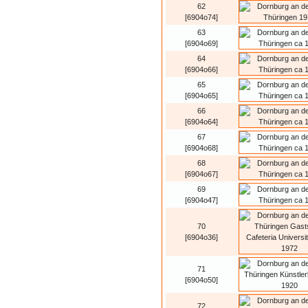
62
[6904o74]
63
[6904o69]
64
[6904o66]
65
[6904o65]
66
[6904o64]
67
[6904o68]
68
[6904o67]
69
[6904o47]
70
[6904o36]
71
[6904o50]
72