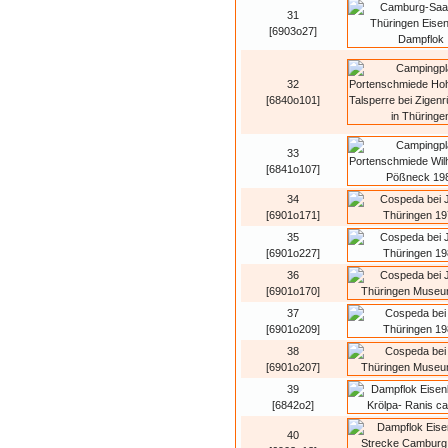
31
[6903o27]
32
[6840o101]
33
[6841o107]
34
[6901o171]
35
[6901o227]
36
[6901o170]
37
[6901o209]
38
[6901o207]
39
[6842o2]
40