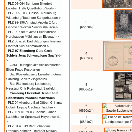
PLZ 06-064 Bernburg Bitterfeld
Eisleben Halle Quedlinburg Wörlit->
PLZ 065 - 069 Dessau Naumburg
Wittenberg Teuchern Sangerhausen->
3
PLZ 99-996 Arnstadt Apolda Erfurt
[6852o6]
Gebesee Weimar Sondershausen->
PLZ 997-999 Gotha Friedrichroda
Nordhausen Mühlhausen Eisenach->
PLZ 36 u. 98 Bad Salzungen Ilmenau
Oberhof Suhl Schmalkalden->
PLZ 07 Eisenberg Gera Greiz
4
Schleiz Jena Schwarzburg Saalfeld
-
[6852o3]
>
Gera Thüringen alte Ansichtskarten
Bilder Fotos Postkarten
Bad Klosterlausnitz Eisenberg Greiz
Saalburg Schleiz Ziegenrück
Bad Blankenburg Leutenberg
5
Neustadt Orla Rudolstadt Saalfeld
[6850o19]
Camburg Ebersdorf Jena Kahla
Lobenstein Pößneck Wurzbach
PLZ 04 Altenburg Bad Düben Grimma
6
Döbeln Leipzig Oschatz Taucha->
[6850o24]
PLZ 159 u.029-03 Cottbus Guben
Lauchhamer Spreewald Hoyerswerda-
7
>
[6841o7]
PLZ 01 u. 019 Bad Schandau
8
Dresden Kamenz Tharandt Meißen