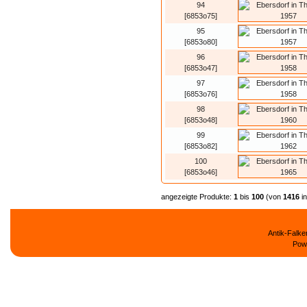
94
[6853o75]
95
[6853o80]
96
[6853o47]
97
[6853o76]
98
[6853o48]
99
[6853o82]
100
[6853o46]
angezeigte Produkte:
1
bis
100
(von
1416
i
Antik-Falk
Pow