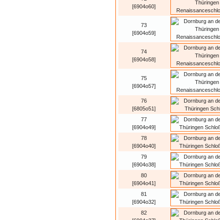
[6904o60]
73
[6904o59]
74
[6904o58]
75
[6904o57]
76
[6805o51]
77
[6904o49]
78
[6904o40]
79
[6904o38]
80
[6904o41]
81
[6904o32]
82