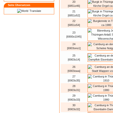
20
Seite Übersetzen
[6851o46]
Translate
21
[6851o52]
22
[6851o54]
23
[6900o1045]
24
[6903ono1]
25
[6903o14]
26
[6903owa]
27
[6903o35]
28
[6903o31]
29
[6903o33]
30
[6903o32]