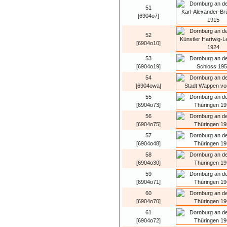
51
[6904o7]
52
[6904o10]
53
[6904o19]
54
[6904owa]
55
[6904o73]
56
[6904o75]
57
[6904o48]
58
[6904o30]
59
[6904o71]
60
[6904o70]
61
[6904o72]