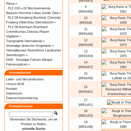
[6843o63]
Riesa->
9
PLZ 018 u.02 Bischowswerda
[6843o65]
Bautzen Herrnhut Löbau Görlitz Zitta->
PLZ 09 Annaberg Buchholz Chemnitz
10
Freiberg Olbernhau Oberwiesent->
[6843o8]
PLZ 08 Auerbach Brambach
11
Crimmitschau Zwickau Plauen
[6843o56]
Vogtland->
12
Topographie International->
[6843o58]
ehemalige deutsche Ostgebiete->
Heimatliteratur Reiseführer Landkarten
13
Sammlungen->
[6843o54]
DDR - Nostalgie Fahnen Wimpel
14
Fahnenspitzen->
[6843o57]
Informationen
15
[6843o59]
Liefer- und
Versandkosten
Unsere AGB
16
Kontakt
[6843o61]
Impressum
Datenschutzerklärung
17
[6851o51]
Komplettsuche
18
[6851o53]
Verwenden Sie Stichworte, um ein
19
Produkt zu finden.
[6851o48]
schnelle Suche