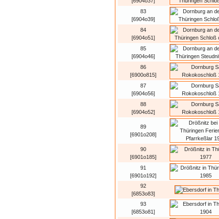
[6904o37]
83
[6904o39]
84
[6904o51]
85
[6904o46]
86
[6900o815]
87
[6904o56]
88
[6904o52]
89
[6901o208]
90
[6901o185]
91
[6901o192]
92
[6853o83]
93
[6853o81]