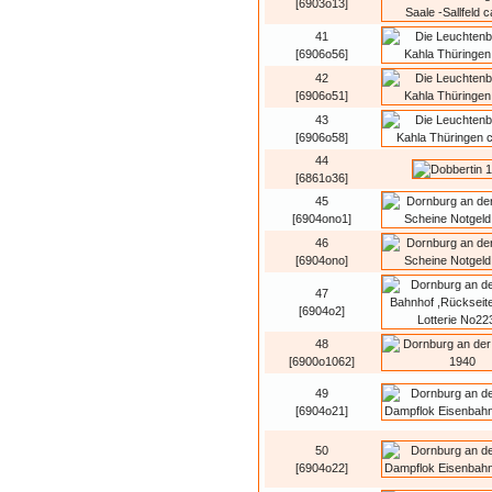
[6903o13]
41
[6906o56]
42
[6906o51]
43
[6906o58]
44
[6861o36]
45
[6904ono1]
46
[6904ono]
47
[6904o2]
48
[6900o1062]
49
[6904o21]
50
[6904o22]