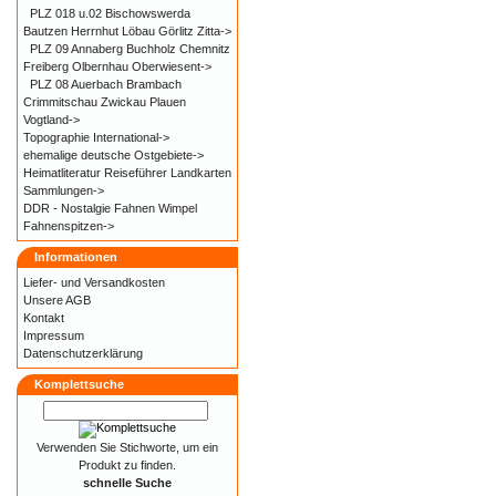
PLZ 018 u.02 Bischowswerda
Bautzen Herrnhut Löbau Görlitz Zitta->
PLZ 09 Annaberg Buchholz Chemnitz
Freiberg Olbernhau Oberwiesent->
PLZ 08 Auerbach Brambach
Crimmitschau Zwickau Plauen
Vogtland->
Topographie International->
ehemalige deutsche Ostgebiete->
Heimatliteratur Reiseführer Landkarten
Sammlungen->
DDR - Nostalgie Fahnen Wimpel
Fahnenspitzen->
Informationen
Liefer- und
Versandkosten
Unsere AGB
Kontakt
Impressum
Datenschutzerklärung
Komplettsuche
Verwenden Sie Stichworte, um ein
Produkt zu finden.
schnelle Suche