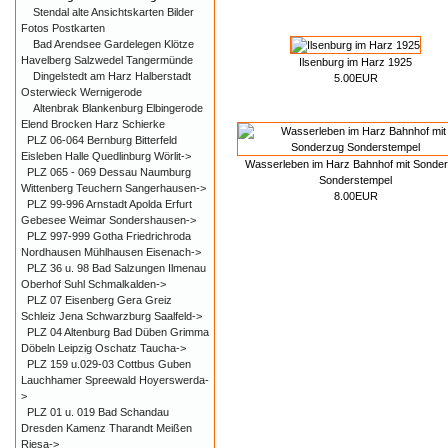
Stendal alte Ansichtskarten Bilder
Fotos Postkarten
Bad Arendsee Gardelegen Klötze
Havelberg Salzwedel Tangermünde
Ilsenburg im Harz 1925
Dingelstedt am Harz Halberstadt
5.00EUR
Osterwieck Wernigerode
Altenbrak Blankenburg Elbingerode
Elend Brocken Harz Schierke
PLZ 06-064 Bernburg Bitterfeld
Eisleben Halle Quedlinburg Wörlit->
Wasserleben im Harz Bahnhof mit Sonde
PLZ 065 - 069 Dessau Naumburg
Sonderstempel
Wittenberg Teuchern Sangerhausen->
8.00EUR
PLZ 99-996 Arnstadt Apolda Erfurt
Gebesee Weimar Sondershausen->
PLZ 997-999 Gotha Friedrichroda
Nordhausen Mühlhausen Eisenach->
PLZ 36 u. 98 Bad Salzungen Ilmenau
Oberhof Suhl Schmalkalden->
PLZ 07 Eisenberg Gera Greiz
Schleiz Jena Schwarzburg Saalfeld->
PLZ 04 Altenburg Bad Düben Grimma
Döbeln Leipzig Oschatz Taucha->
PLZ 159 u.029-03 Cottbus Guben
Lauchhamer Spreewald Hoyerswerda-
>
PLZ 01 u. 019 Bad Schandau
Dresden Kamenz Tharandt Meißen
Riesa->