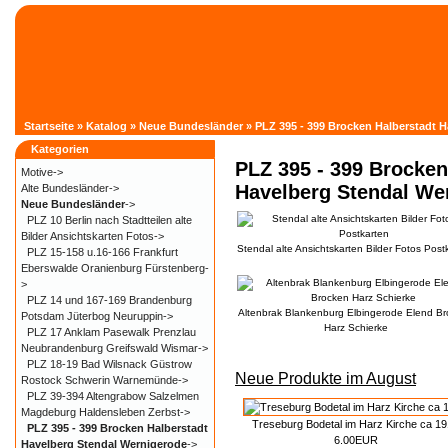
Startseite
»
Katalog
»
Neue Bundesländer
»
PLZ 395 - 399 Brocken Halberstadt 
Kategorien
PLZ 395 - 399 Brocken
Motive->
Havelberg Stendal We
Alte Bundesländer->
Neue Bundesländer
->
PLZ 10 Berlin nach Stadtteilen alte
Bilder Ansichtskarten Fotos->
Stendal alte Ansichtskarten Bilder Fotos Post
PLZ 15-158 u.16-166 Frankfurt
Eberswalde Oranienburg Fürstenberg-
>
PLZ 14 und 167-169 Brandenburg
Altenbrak Blankenburg Elbingerode Elend B
Potsdam Jüterbog Neuruppin->
Harz Schierke
PLZ 17 Anklam Pasewalk Prenzlau
Neubrandenburg Greifswald Wismar->
PLZ 18-19 Bad Wilsnack Güstrow
Neue Produkte im August
Rostock Schwerin Warnemünde->
PLZ 39-394 Altengrabow Salzelmen
Magdeburg Haldensleben Zerbst->
Treseburg Bodetal im Harz Kirche ca 1
PLZ 395 - 399 Brocken Halberstadt
6.00EUR
Havelberg Stendal Wernigerode
->