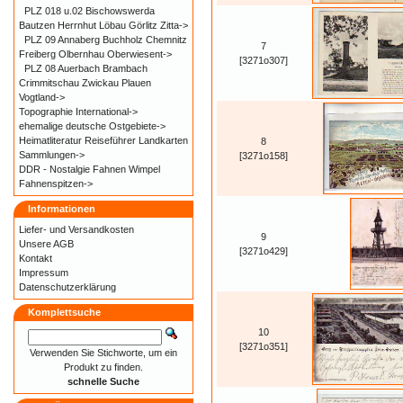
PLZ 018 u.02 Bischowswerda
Bautzen Herrnhut Löbau Görlitz Zitta->
PLZ 09 Annaberg Buchholz Chemnitz
7
Freiberg Olbernhau Oberwiesent->
[3271o307]
PLZ 08 Auerbach Brambach
Crimmitschau Zwickau Plauen
Vogtland->
Topographie International->
ehemalige deutsche Ostgebiete->
Heimatliteratur Reiseführer Landkarten
8
Sammlungen->
[3271o158]
DDR - Nostalgie Fahnen Wimpel
Fahnenspitzen->
Informationen
Liefer- und
Versandkosten
9
Unsere AGB
[3271o429]
Kontakt
Impressum
Datenschutzerklärung
Komplettsuche
10
[3271o351]
Verwenden Sie Stichworte, um ein
Produkt zu finden.
schnelle Suche