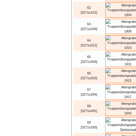
62
[3271o151]
63
[3271o246]
64
[3271o221]
65
[3271o359]
66
[3271o252]
67
[3271o284]
68
[3271o491]
69
[3271o165]