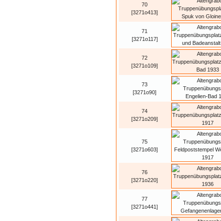
70
[3271o413]
71
[3271o117]
72
[3271o109]
73
[3271o90]
74
[3271o209]
75
[3271o603]
76
[3271o220]
77
[3271o441]