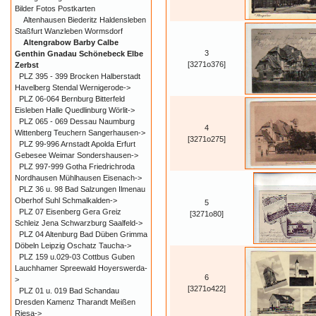
Bilder Fotos Postkarten
Altenhausen Biederitz Haldensleben
Staßfurt Wanzleben Wormsdorf
Altengrabow Barby Calbe
3
Genthin Gnadau Schönebeck Elbe
[3271o376]
Zerbst
PLZ 395 - 399 Brocken Halberstadt
Havelberg Stendal Wernigerode->
PLZ 06-064 Bernburg Bitterfeld
Eisleben Halle Quedlinburg Wörlit->
PLZ 065 - 069 Dessau Naumburg
4
Wittenberg Teuchern Sangerhausen->
[3271o275]
PLZ 99-996 Arnstadt Apolda Erfurt
Gebesee Weimar Sondershausen->
PLZ 997-999 Gotha Friedrichroda
Nordhausen Mühlhausen Eisenach->
PLZ 36 u. 98 Bad Salzungen Ilmenau
Oberhof Suhl Schmalkalden->
5
PLZ 07 Eisenberg Gera Greiz
[3271o80]
Schleiz Jena Schwarzburg Saalfeld->
PLZ 04 Altenburg Bad Düben Grimma
Döbeln Leipzig Oschatz Taucha->
PLZ 159 u.029-03 Cottbus Guben
Lauchhamer Spreewald Hoyerswerda-
6
>
[3271o422]
PLZ 01 u. 019 Bad Schandau
Dresden Kamenz Tharandt Meißen
Riesa->