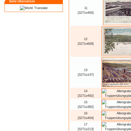
Seite Übersetzen
Translate
11
[3271o400]
12
[3271o609]
13
[3271o147]
14
[3271o492]
15
[3271o382]
16
[3271o404]
17
[3271o213]