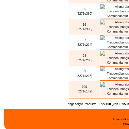
95
[3271o380]
96
[3271o383]
97
[3271o214]
98
[3271o268]
99
[3271o215]
100
[3271o142]
angezeigte Produkte:
1
bis
100
(von
1895
i
Antik-Falk
Pow