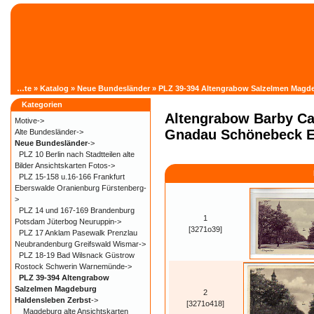
Startseite
»
Katalog
»
Neue Bundesländer
»
PLZ 39-394 Altengrabow Salzelmen Magde
Kategorien
Altengrabow Barby Ca
Motive->
Gnadau Schönebeck E
Alte Bundesländer->
Neue Bundesländer
->
PLZ 10 Berlin nach Stadtteilen alte
Bilder Ansichtskarten Fotos->
PLZ 15-158 u.16-166 Frankfurt
Eberswalde Oranienburg Fürstenberg-
>
PLZ 14 und 167-169 Brandenburg
1
Potsdam Jüterbog Neuruppin->
[3271o39]
PLZ 17 Anklam Pasewalk Prenzlau
Neubrandenburg Greifswald Wismar->
PLZ 18-19 Bad Wilsnack Güstrow
Rostock Schwerin Warnemünde->
PLZ 39-394 Altengrabow
Salzelmen Magdeburg
2
Haldensleben Zerbst
->
[3271o418]
Magdeburg alte Ansichtskarten