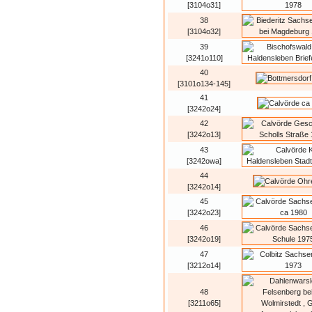
[3104o31]
38
[3104o32]
39
[3241o110]
40
[3101o134-145]
41
[3242o24]
42
[3242o13]
43
[3242owa]
44
[3242o14]
45
[3242o23]
46
[3242o19]
47
[3212o14]
48
[3211o65]