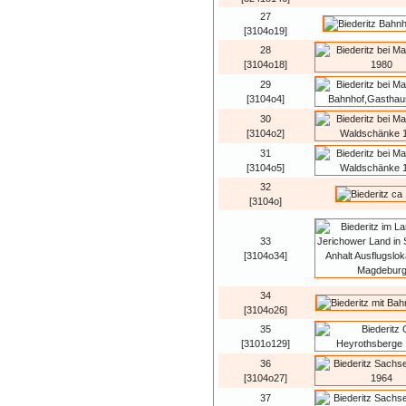
27
[3104o19]
28
[3104o18]
29
[3104o4]
30
[3104o2]
31
[3104o5]
32
[3104o]
33
[3104o34]
34
[3104o26]
35
[3101o129]
36
[3104o27]
37