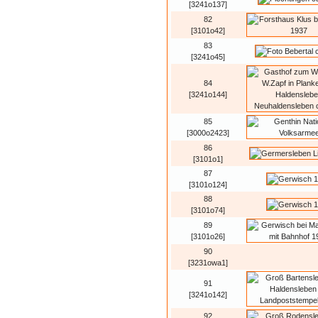
[3241o137]
82
[3101o42]
83
[3241o45]
84
[3241o144]
85
[3000o2423]
86
[3101o1]
87
[3101o124]
88
[3101o74]
89
[3101o26]
90
[3231owa1]
91
[3241o142]
92