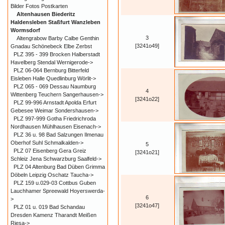
Bilder Fotos Postkarten
Altenhausen Biederitz
Haldensleben Staßfurt Wanzleben
Wormsdorf
3
Altengrabow Barby Calbe Genthin
[3241o49]
Gnadau Schönebeck Elbe Zerbst
PLZ 395 - 399 Brocken Halberstadt
Havelberg Stendal Wernigerode->
PLZ 06-064 Bernburg Bitterfeld
Eisleben Halle Quedlinburg Wörlit->
PLZ 065 - 069 Dessau Naumburg
4
Wittenberg Teuchern Sangerhausen->
[3241o22]
PLZ 99-996 Arnstadt Apolda Erfurt
Gebesee Weimar Sondershausen->
PLZ 997-999 Gotha Friedrichroda
Nordhausen Mühlhausen Eisenach->
PLZ 36 u. 98 Bad Salzungen Ilmenau
Oberhof Suhl Schmalkalden->
5
PLZ 07 Eisenberg Gera Greiz
[3241o21]
Schleiz Jena Schwarzburg Saalfeld->
PLZ 04 Altenburg Bad Düben Grimma
Döbeln Leipzig Oschatz Taucha->
PLZ 159 u.029-03 Cottbus Guben
Lauchhamer Spreewald Hoyerswerda-
6
>
[3241o47]
PLZ 01 u. 019 Bad Schandau
Dresden Kamenz Tharandt Meißen
Riesa->