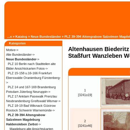
Startseite
»
Katalog
»
Neue Bundesländer
»
PLZ 39-394 Altengrabow Salzelmen Magde
Kategorien
Altenhausen Biederit
Motive->
Staßfurt Wanzleben 
Alte Bundesländer->
Neue Bundesländer
->
PLZ 10 Berlin nach Stadtteilen alte
Bilder Ansichtskarten Fotos->
PLZ 15-158 u.16-166 Frankfurt
Eberswalde Oranienburg Fürstenberg-
>
PLZ 14 und 167-169 Brandenburg
1
Potsdam Jüterbog Neuruppin->
[3241o19]
PLZ 17 Anklam Pasewalk Prenzlau
Neubrandenburg Greifswald Wismar->
PLZ 18-19 Bad Wilsnack Güstrow
Rostock Schwerin Warnemünde->
PLZ 39-394 Altengrabow
Salzelmen Magdeburg
2
Haldensleben Zerbst
->
[3241o46]
Magdeburg alte Ansichtskarten