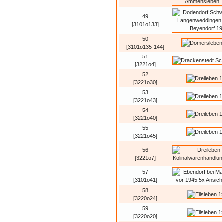
49
[3101o133]
50
[3101o135-144]
51
[3221o4]
52
[3221o30]
53
[3221o43]
54
[3221o40]
55
[3221o45]
56
[3221o7]
57
[3101o41]
58
[3220o24]
59
[3220o20]