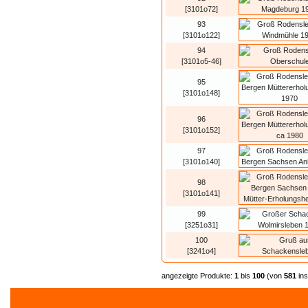
[3101o72]
93
[3101o122]
94
[3101o5-46]
95
[3101o148]
96
[3101o152]
97
[3101o140]
98
[3101o141]
99
[3251o31]
100
[3241o4]
angezeigte Produkte:
1
bis
100
(von
581
in