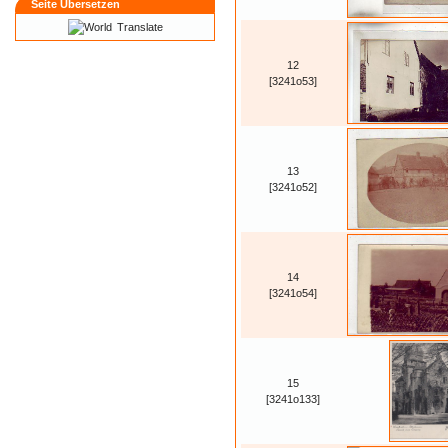
Seite Übersetzen
Translate
12
[3241o53]
13
[3241o52]
14
[3241o54]
15
[3241o133]