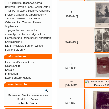
PLZ 018 u.02 Bischowswerda
Bautzen Herrnhut Löbau Görlitz Zitta->
PLZ 09 Annaberg Buchholz Chemnitz
7
Freiberg Olbernhau Oberwiesent->
[3241o148]
PLZ 08 Auerbach Brambach
Crimmitschau Zwickau Plauen
Vogtland->
Topographie International->
ehemalige deutsche Ostgebiete->
Heimatliteratur Reiseführer Landkarten
8
Sammlungen->
[3241o136]
DDR - Nostalgie Fahnen Wimpel
Fahnenspitzen->
Informationen
Liefer- und
Versandkosten
9
Unsere AGB
[3241o48]
Kontakt
Impressum
Datenschutzerklärung
10
Komplettsuche
[3241o51]
Verwenden Sie Stichworte, um ein
11
Produkt zu finden.
[3241o55]
schnelle Suche