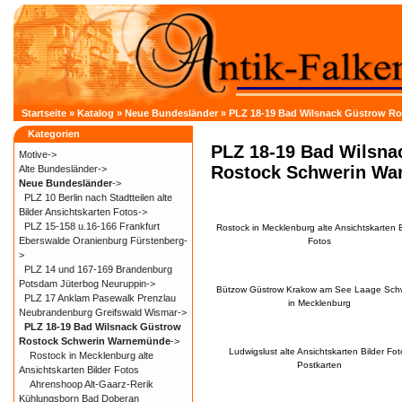
Startseite
»
Katalog
»
Neue Bundesländer
»
PLZ 18-19 Bad Wilsnack Güstrow R
Kategorien
PLZ 18-19 Bad Wilsna
Motive->
Rostock Schwerin W
Alte Bundesländer->
Neue Bundesländer
->
PLZ 10 Berlin nach Stadtteilen alte
Bilder Ansichtskarten Fotos->
PLZ 15-158 u.16-166 Frankfurt
Rostock in Mecklenburg alte Ansichtskarten B
Eberswalde Oranienburg Fürstenberg-
Fotos
>
PLZ 14 und 167-169 Brandenburg
Potsdam Jüterbog Neuruppin->
Bützow Güstrow Krakow am See Laage Sc
PLZ 17 Anklam Pasewalk Prenzlau
in Mecklenburg
Neubrandenburg Greifswald Wismar->
PLZ 18-19 Bad Wilsnack Güstrow
Rostock Schwerin Warnemünde
->
Ludwigslust alte Ansichtskarten Bilder Fot
Rostock in Mecklenburg alte
Postkarten
Ansichtskarten Bilder Fotos
Ahrenshoop Alt-Gaarz-Rerik
Kühlungsborn Bad Doberan