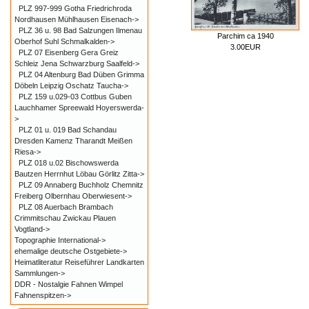
PLZ 997-999 Gotha Friedrichroda
Nordhausen Mühlhausen Eisenach->
PLZ 36 u. 98 Bad Salzungen Ilmenau
Parchim ca 1940
Oberhof Suhl Schmalkalden->
3.00EUR
PLZ 07 Eisenberg Gera Greiz
Schleiz Jena Schwarzburg Saalfeld->
PLZ 04 Altenburg Bad Düben Grimma
Döbeln Leipzig Oschatz Taucha->
PLZ 159 u.029-03 Cottbus Guben
Lauchhamer Spreewald Hoyerswerda-
>
PLZ 01 u. 019 Bad Schandau
Dresden Kamenz Tharandt Meißen
Riesa->
PLZ 018 u.02 Bischowswerda
Bautzen Herrnhut Löbau Görlitz Zitta->
PLZ 09 Annaberg Buchholz Chemnitz
Freiberg Olbernhau Oberwiesent->
PLZ 08 Auerbach Brambach
Crimmitschau Zwickau Plauen
Vogtland->
Topographie International->
ehemalige deutsche Ostgebiete->
Heimatliteratur Reiseführer Landkarten
Sammlungen->
DDR - Nostalgie Fahnen Wimpel
Fahnenspitzen->