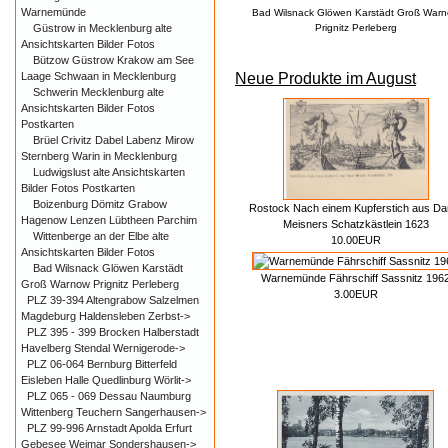
Warnemünde
Bad Wilsnack Glöwen Karstädt Groß War
Güstrow in Mecklenburg alte
Prignitz Perleberg
Ansichtskarten Bilder Fotos
Bützow Güstrow Krakow am See
Neue Produkte im August
Laage Schwaan in Mecklenburg
Schwerin Mecklenburg alte
Ansichtskarten Bilder Fotos
Postkarten
Brüel Crivitz Dabel Labenz Mirow
Sternberg Warin in Mecklenburg
Ludwigslust alte Ansichtskarten
Bilder Fotos Postkarten
Boizenburg Dömitz Grabow
Rostock Nach einem Kupferstich aus Dan
Hagenow Lenzen Lübtheen Parchim
Meisners Schatzkästlein 1623
Wittenberge an der Elbe alte
10.00EUR
Ansichtskarten Bilder Fotos
Bad Wilsnack Glöwen Karstädt
Warnemünde Fährschiff Sassnitz 196
Groß Warnow Prignitz Perleberg
3.00EUR
PLZ 39-394 Altengrabow Salzelmen
Magdeburg Haldensleben Zerbst->
PLZ 395 - 399 Brocken Halberstadt
Havelberg Stendal Wernigerode->
PLZ 06-064 Bernburg Bitterfeld
Eisleben Halle Quedlinburg Wörlit->
PLZ 065 - 069 Dessau Naumburg
Wittenberg Teuchern Sangerhausen->
PLZ 99-996 Arnstadt Apolda Erfurt
Gebesee Weimar Sondershausen->