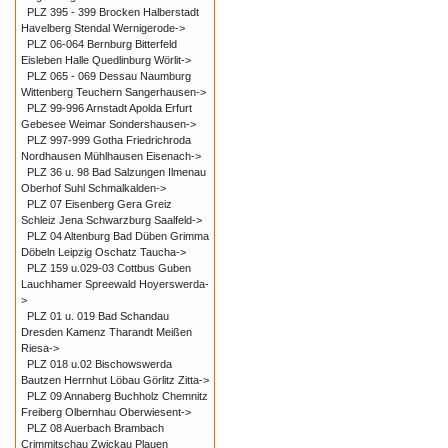
PLZ 395 - 399 Brocken Halberstadt
Havelberg Stendal Wernigerode->
PLZ 06-064 Bernburg Bitterfeld
Eisleben Halle Quedlinburg Wörlit->
PLZ 065 - 069 Dessau Naumburg
Wittenberg Teuchern Sangerhausen->
PLZ 99-996 Arnstadt Apolda Erfurt
Gebesee Weimar Sondershausen->
PLZ 997-999 Gotha Friedrichroda
Nordhausen Mühlhausen Eisenach->
PLZ 36 u. 98 Bad Salzungen Ilmenau
Oberhof Suhl Schmalkalden->
PLZ 07 Eisenberg Gera Greiz
Schleiz Jena Schwarzburg Saalfeld->
PLZ 04 Altenburg Bad Düben Grimma
Döbeln Leipzig Oschatz Taucha->
PLZ 159 u.029-03 Cottbus Guben
Lauchhamer Spreewald Hoyerswerda-
>
PLZ 01 u. 019 Bad Schandau
Dresden Kamenz Tharandt Meißen
Riesa->
PLZ 018 u.02 Bischowswerda
Bautzen Herrnhut Löbau Görlitz Zitta->
PLZ 09 Annaberg Buchholz Chemnitz
Freiberg Olbernhau Oberwiesent->
PLZ 08 Auerbach Brambach
Crimmitschau Zwickau Plauen