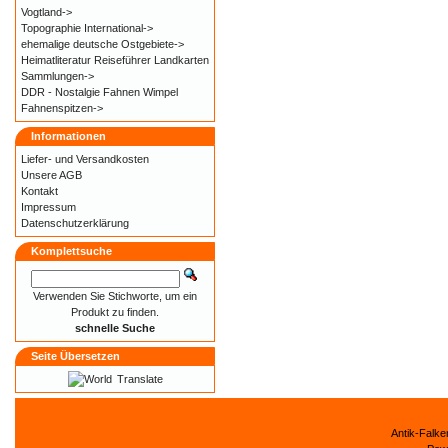
Vogtland->
Topographie International->
ehemalige deutsche Ostgebiete->
Heimatliteratur Reiseführer Landkarten
Sammlungen->
DDR - Nostalgie Fahnen Wimpel
Fahnenspitzen->
Informationen
Liefer- und
Versandkosten
Unsere AGB
Kontakt
Impressum
Datenschutzerklärung
Komplettsuche
Verwenden Sie Stichworte, um ein
Produkt zu finden.
schnelle Suche
Seite Übersetzen
Translate
Antik-Falk