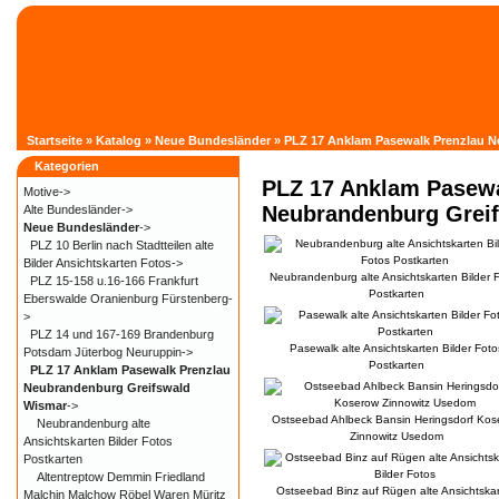
Startseite
»
Katalog
»
Neue Bundesländer
»
PLZ 17 Anklam Pasewalk Prenzlau 
Kategorien
PLZ 17 Anklam Pasewa
Motive->
Neubrandenburg Grei
Alte Bundesländer->
Neue Bundesländer
->
PLZ 10 Berlin nach Stadtteilen alte
Bilder Ansichtskarten Fotos->
Neubrandenburg alte Ansichtskarten Bilder 
PLZ 15-158 u.16-166 Frankfurt
Postkarten
Eberswalde Oranienburg Fürstenberg-
>
PLZ 14 und 167-169 Brandenburg
Pasewalk alte Ansichtskarten Bilder Foto
Potsdam Jüterbog Neuruppin->
Postkarten
PLZ 17 Anklam Pasewalk Prenzlau
Neubrandenburg Greifswald
Wismar
->
Ostseebad Ahlbeck Bansin Heringsdorf Kos
Neubrandenburg alte
Zinnowitz Usedom
Ansichtskarten Bilder Fotos
Postkarten
Altentreptow Demmin Friedland
Ostseebad Binz auf Rügen alte Ansichtska
Malchin Malchow Röbel Waren Müritz