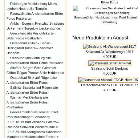
Bilder Fotos
Feldberg in Mecklenburg Mirow
Lychen Neustrelitz Templin
Pasewalk alte Ansichtskarten Bilder
Grevesmühlen Neukloster Insel Poel Bolten
Fotos Postkarten
Schönberg
Anklam Eggesin Prenzlau Strasburg
Uckermark Torgelow Ueckermünde
Greifswald alte Ansichtskarten
Neue Produkte im August
Bilder Fotos Postkarten
Ostseebad Ahlbeck Bansin
Heringsdorf Koserow Zinnowitz
Stralsund Alt-Wandervogel 1917
Usedom
4.00EUR
Stralsund Mecklenburg alte
Ansichtskarten Bilder Fotos Postkarte
Altefähr Bergen Born Grimmen
Stralsund Schill Denkmal
Göhre Rügen Prerow Sellin Hiddensee
4.00EUR
Ostseebad Binz auf Rügen alte
Ansichtskarten Bilder Fotos
Ostseebad Ahlbeck FDGB-Heim 1977
Saßnitz Sassnitz auf Rügen alte
3.00EUR
Ansichtskarten Bilder Fotos
Wismar Mecklenburg alte
Ansichtskarten Bilder Fotos
Postkarten
Grevesmühlen Neukloster Insel
Poel Boltenhagen Schönberg
PLZ 18-19 Bad Wilsnack Güstrow
Rostock Schwerin Warnemünde->
PLZ 39-394 Altengrabow Salzelmen
Magdeburg Haldensleben Zerbst->