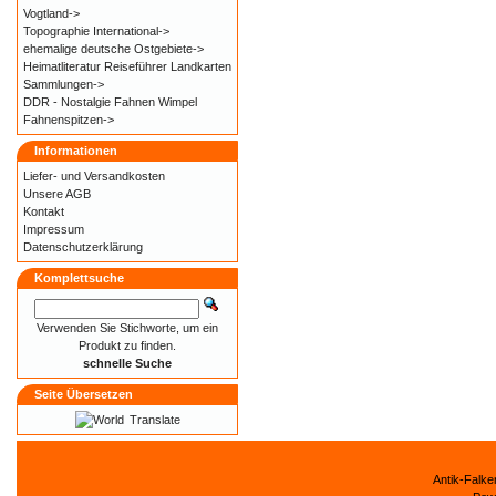
Vogtland->
Topographie International->
ehemalige deutsche Ostgebiete->
Heimatliteratur Reiseführer Landkarten
Sammlungen->
DDR - Nostalgie Fahnen Wimpel
Fahnenspitzen->
Informationen
Liefer- und
Versandkosten
Unsere AGB
Kontakt
Impressum
Datenschutzerklärung
Komplettsuche
Verwenden Sie Stichworte, um ein
Produkt zu finden.
schnelle Suche
Seite Übersetzen
Translate
Antik-Falk