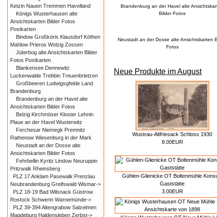
Ketzin Nauen Tremmen Havelland
Brandenburg an der Havel alte Ansichtskar
Königs Wusterhausen alte
Bilder Fotos
Ansichtskarten Bilder Fotos
Postkarten
Bindow Großköris Klausdorf Köthen
Neustadt an der Dosse alte Ansichtskarten B
Mahlow Prieros Wolzig Zossen
Fotos
Jüterbog alte Ansichtskarten Bilder
Fotos Postkarten
Blankensee Dennewitz
Neue Produkte im August
Luckenwalde Trebbin Treuenbrietzen
Großbeeren Ludwigsgfelde Land
Brandenburg
Brandenburg an der Havel alte
Ansichtskarten Bilder Fotos
Belzig Kirchmöser Kloster Lehnin
Plaue an der Havel Wusterwitz
Ferchesar Niemegk Premnitz
Wustrau-Altfriesack Schloss 1930
Rathenow Wiesenburg in der Mark
8.00EUR
Neustadt an der Dosse alte
Ansichtskarten Bilder Fotos
Fehrbellin Kyritz Lindow Neuruppin
Pritzwalk Rheinsberg
Gühlen-Glienicke OT Boltenmühle Kon
PLZ 17 Anklam Pasewalk Prenzlau
Gaststätte
Neubrandenburg Greifswald Wismar->
3.00EUR
PLZ 18-19 Bad Wilsnack Güstrow
Rostock Schwerin Warnemünde->
PLZ 39-394 Altengrabow Salzelmen
Magdeburg Haldensleben Zerbst->