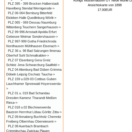
Königs Wusterhausen OT Neue Mühle Li
PLZ 395 - 399 Brocken Halberstadt
Ansichtskarte von 1898
Havelberg Stendal Wernigerode->
17.00EUR
PLZ 06-064 Bernburg Bitterfeld
Eisleben Halle Quedlinburg Wörlit->
PLZ 065 - 069 Dessau Naumburg
Wittenberg Teuchern Sangerhausen->
PLZ 99-996 Arnstadt Apolda Erfurt
Gebesee Weimar Sondershausen->
PLZ 997-999 Gotha Friedrichroda
Nordhausen Mühlhausen Eisenach->
PLZ 36 u. 98 Bad Salzungen Ilmenau
Oberhof Suhl Schmalkalden->
PLZ 07 Eisenberg Gera Greiz
Schleiz Jena Schwarzburg Saalfeld->
PLZ 04 Altenburg Bad Düben Grimma
Döbeln Leipzig Oschatz Taucha->
PLZ 159 u.029-03 Cottbus Guben
Lauchhamer Spreewald Hoyerswerda-
>
PLZ 01 u. 019 Bad Schandau
Dresden Kamenz Tharandt Meißen
Riesa->
PLZ 018 u.02 Bischowswerda
Bautzen Herrnhut Löbau Görlitz Zitta->
PLZ 09 Annaberg Buchholz Chemnitz
Freiberg Olbernhau Oberwiesent->
PLZ 08 Auerbach Brambach
Crimmitschau Zwickau Plauen