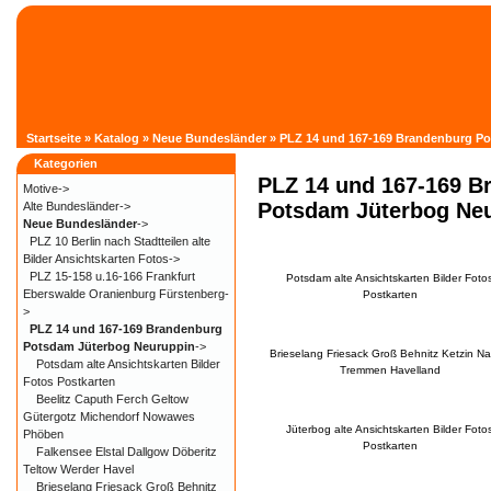
Startseite
»
Katalog
»
Neue Bundesländer
»
PLZ 14 und 167-169 Brandenburg P
Kategorien
PLZ 14 und 167-169 B
Motive->
Potsdam Jüterbog Ne
Alte Bundesländer->
Neue Bundesländer
->
PLZ 10 Berlin nach Stadtteilen alte
Bilder Ansichtskarten Fotos->
PLZ 15-158 u.16-166 Frankfurt
Potsdam alte Ansichtskarten Bilder Foto
Eberswalde Oranienburg Fürstenberg-
Postkarten
>
PLZ 14 und 167-169 Brandenburg
Potsdam Jüterbog Neuruppin
->
Brieselang Friesack Groß Behnitz Ketzin N
Potsdam alte Ansichtskarten Bilder
Tremmen Havelland
Fotos Postkarten
Beelitz Caputh Ferch Geltow
Gütergotz Michendorf Nowawes
Jüterbog alte Ansichtskarten Bilder Foto
Phöben
Postkarten
Falkensee Elstal Dallgow Döberitz
Teltow Werder Havel
Brieselang Friesack Groß Behnitz