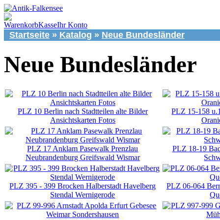
Warenkorb
Kasse
Ihr Konto
Startseite
»
Katalog
»
Neue Bundesländer
Neue Bundesländer
PLZ 10 Berlin nach Stadtteilen alte Bilder
PLZ 15-158 u.1
Ansichtskarten Fotos
Orani
PLZ 17 Anklam Pasewalk Prenzlau
PLZ 18-19 Bad
Neubrandenburg Greifswald Wismar
Schw
PLZ 395 - 399 Brocken Halberstadt Havelberg
PLZ 06-064 Bernb
Stendal Wernigerode
Qu