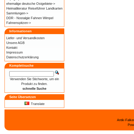
ehemalige deutsche Ostgebiete->
Heimatliteratur Reiseführer Landkarten
Sammlungen->
DDR - Nostalgie Fahnen Wimpel
Fahnenspitzen->
Informationen
Liefer- und
Versandkosten
Unsere AGB
Kontakt
Impressum
Datenschutzerklärung
Komplettsuche
Verwenden Sie Stichworte, um ein
Produkt zu finden.
schnelle Suche
Seite Übersetzen
Translate
Antik-Falk
Pow