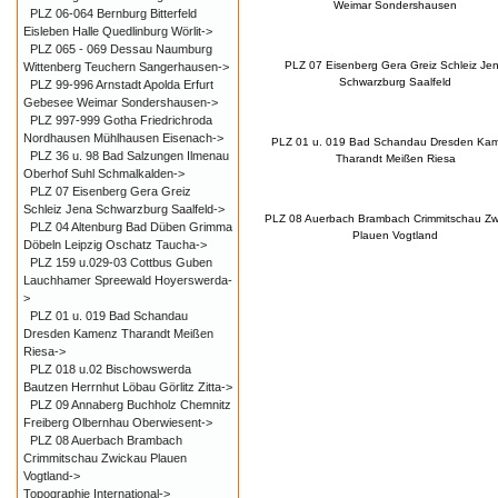
Weimar Sondershausen
PLZ 06-064 Bernburg Bitterfeld
Eisleben Halle Quedlinburg Wörlit->
PLZ 065 - 069 Dessau Naumburg
PLZ 07 Eisenberg Gera Greiz Schleiz Je
Wittenberg Teuchern Sangerhausen->
Schwarzburg Saalfeld
PLZ 99-996 Arnstadt Apolda Erfurt
Gebesee Weimar Sondershausen->
PLZ 997-999 Gotha Friedrichroda
Nordhausen Mühlhausen Eisenach->
PLZ 01 u. 019 Bad Schandau Dresden Ka
PLZ 36 u. 98 Bad Salzungen Ilmenau
Tharandt Meißen Riesa
Oberhof Suhl Schmalkalden->
PLZ 07 Eisenberg Gera Greiz
Schleiz Jena Schwarzburg Saalfeld->
PLZ 08 Auerbach Brambach Crimmitschau Zw
PLZ 04 Altenburg Bad Düben Grimma
Plauen Vogtland
Döbeln Leipzig Oschatz Taucha->
PLZ 159 u.029-03 Cottbus Guben
Lauchhamer Spreewald Hoyerswerda-
>
PLZ 01 u. 019 Bad Schandau
Dresden Kamenz Tharandt Meißen
Riesa->
PLZ 018 u.02 Bischowswerda
Bautzen Herrnhut Löbau Görlitz Zitta->
PLZ 09 Annaberg Buchholz Chemnitz
Freiberg Olbernhau Oberwiesent->
PLZ 08 Auerbach Brambach
Crimmitschau Zwickau Plauen
Vogtland->
Topographie International->