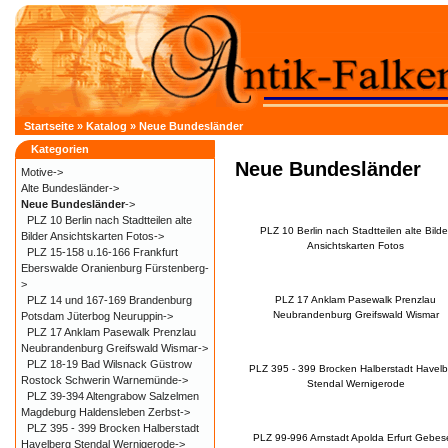
Startseite
»
Katalog
»
Neue Bundesländer
Kategorien
Neue Bundesländer
Motive->
Alte Bundesländer->
Neue Bundesländer
->
PLZ 10 Berlin nach Stadtteilen alte
PLZ 10 Berlin nach Stadtteilen alte Bilde
Bilder Ansichtskarten Fotos->
Ansichtskarten Fotos
PLZ 15-158 u.16-166 Frankfurt
Eberswalde Oranienburg Fürstenberg-
>
PLZ 14 und 167-169 Brandenburg
PLZ 17 Anklam Pasewalk Prenzlau
Neubrandenburg Greifswald Wismar
Potsdam Jüterbog Neuruppin->
PLZ 17 Anklam Pasewalk Prenzlau
Neubrandenburg Greifswald Wismar->
PLZ 18-19 Bad Wilsnack Güstrow
PLZ 395 - 399 Brocken Halberstadt Havelb
Rostock Schwerin Warnemünde->
Stendal Wernigerode
PLZ 39-394 Altengrabow Salzelmen
Magdeburg Haldensleben Zerbst->
PLZ 395 - 399 Brocken Halberstadt
PLZ 99-996 Arnstadt Apolda Erfurt Gebes
Havelberg Stendal Wernigerode->