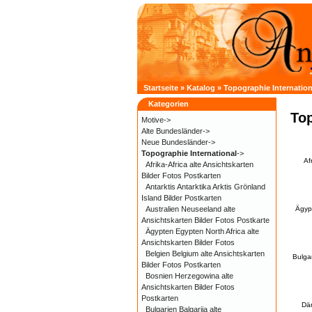
Startseite
»
Katalog
»
Topographie Internation
Kategorien
Top
Motive->
Alte Bundesländer->
Neue Bundesländer->
Topographie International
->
Af
Afrika-Africa alte Ansichtskarten
Bilder Fotos Postkarten
Antarktis Antarktika Arktis Grönland
Island Bilder Postkarten
Australien Neuseeland alte
Ägypt
Ansichtskarten Bilder Fotos Postkarte
Ägypten Egypten North Africa alte
Ansichtskarten Bilder Fotos
Belgien Belgium alte Ansichtskarten
Bulgar
Bilder Fotos Postkarten
Bosnien Herzegowina alte
Ansichtskarten Bilder Fotos
Postkarten
Dän
Bulgarien Balgarija alte