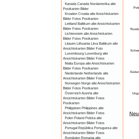
Kanada Canada Nordamerika alte
Pol
Postkarten Bilder
Kroatien Croatia alte Ansichtskarten
Bilder Fotos Postkarten
Lettland Baltikum alte Ansichtskarten
Bilder Fotos Postkarten
Russl
Lichtenstein alte Ansichtskarten
Bilder Fotos Postkarten
Litauen Lithuania Litva Baltikum alte
Ansichtskarten Bilder Foto
Schwe
Luxembourg Luxemburg alte
Ansichtskarten Bilder Fotos
Malta Europa alte Ansichtskarten
Bilder Fotos Postkarten
Südame
Niederlande Netherlands alte
Ansichtskarten Bilder Fotos
Norwegen Norge alte Ansichtskarten
Bilder Fotos Postkarten
Österreich Austria alte
Unga
Ansichtskarten Bilder Fotos
Postkarten
Philippinen Philippines alte
Neu
Ansichtskarten Bilder Fotos
Polen Poland Polska alte
Ansichtskarten Bilder Fotos
Portugal República Portuguesa alte
Ansichtskarten Bilder Fotos
Rumänien Romania alte