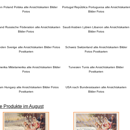
en Poland Polska alte Ansichtskarten Bilder
Portugal República Portuguesa alte Ansichtskarte
Fotos
Bilder Fotos
and Russische Föderation alte Ansichtskarten
Saudi Arabien Lybien Libanon alte Ansichtskarten
Bilder Fotos
Bilder Fotos
den Sverige alte Ansichtskarten Bilder Fotos
Schweiz Switzerland alte Ansichtskarten Bilder
Postkarten
Fotos Postkarten
rika Mittelamerika alte Ansichtskarten Bilder
Tunesien Tunis alte Ansichtskarten Bilder
Fotos
Postkarten
rn Hungary alte Ansichtskarten Bilder Fotos
USA nach Bundesstaaten alte Ansichtskarten
Postkarten
Bilder Fotos
e Produkte im August