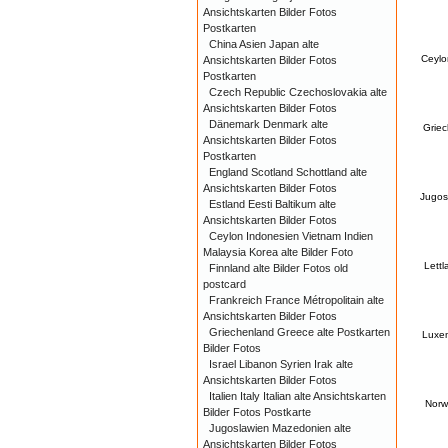
Ansichtskarten Bilder Fotos
Postkarten
China Asien Japan alte
Ceylo
Ansichtskarten Bilder Fotos
Postkarten
Czech Republic Czechoslovakia alte
Ansichtskarten Bilder Fotos
Dänemark Denmark alte
Griec
Ansichtskarten Bilder Fotos
Postkarten
England Scotland Schottland alte
Ansichtskarten Bilder Fotos
Jugos
Estland Eesti Baltikum alte
Ansichtskarten Bilder Fotos
Ceylon Indonesien Vietnam Indien
Malaysia Korea alte Bilder Foto
Lettl
Finnland alte Bilder Fotos old
postcard
Frankreich France Métropolitain alte
Ansichtskarten Bilder Fotos
Griechenland Greece alte Postkarten
Luxem
Bilder Fotos
Israel Libanon Syrien Irak alte
Ansichtskarten Bilder Fotos
Italien Italy Italian alte Ansichtskarten
Norw
Bilder Fotos Postkarte
Jugoslawien Mazedonien alte
Ansichtskarten Bilder Fotos