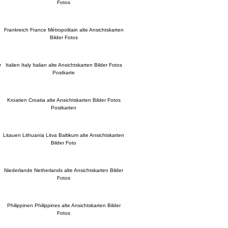
Fotos
Frankreich France Métropolitain alte Ansichtskarten
Bilder Fotos
r
Italien Italy Italian alte Ansichtskarten Bilder Fotos
Postkarte
Kroatien Croatia alte Ansichtskarten Bilder Fotos
Postkarten
Litauen Lithuania Litva Baltikum alte Ansichtskarten
Bilder Foto
Niederlande Netherlands alte Ansichtskarten Bilder
Fotos
Philippinen Philippines alte Ansichtskarten Bilder
Fotos