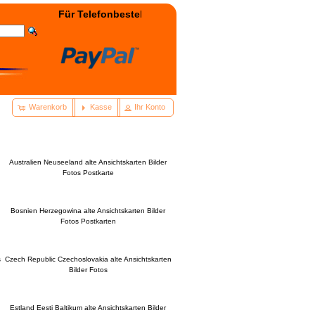
Für Telefonbestellung: +49(0)3322 - 400038 wählen! - 2
Warenkorb
Kasse
Ihr Konto
Australien Neuseeland alte Ansichtskarten Bilder
Fotos Postkarte
Bosnien Herzegowina alte Ansichtskarten Bilder
Fotos Postkarten
s
Czech Republic Czechoslovakia alte Ansichtskarten
Bilder Fotos
Estland Eesti Baltikum alte Ansichtskarten Bilder