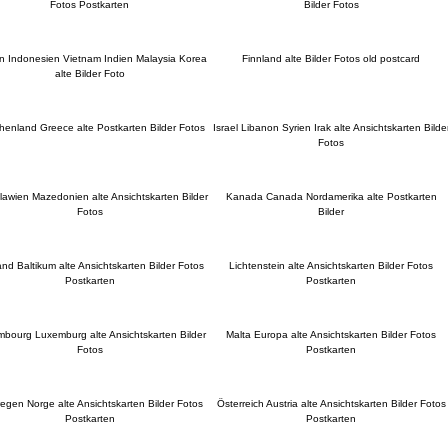
Fotos Postkarten
Bilder Fotos
n Indonesien Vietnam Indien Malaysia Korea
Finnland alte Bilder Fotos old postcard
alte Bilder Foto
henland Greece alte Postkarten Bilder Fotos
Israel Libanon Syrien Irak alte Ansichtskarten Bilde
Fotos
lawien Mazedonien alte Ansichtskarten Bilder
Kanada Canada Nordamerika alte Postkarten
Fotos
Bilder
and Baltikum alte Ansichtskarten Bilder Fotos
Lichtenstein alte Ansichtskarten Bilder Fotos
Postkarten
Postkarten
bourg Luxemburg alte Ansichtskarten Bilder
Malta Europa alte Ansichtskarten Bilder Fotos
Fotos
Postkarten
egen Norge alte Ansichtskarten Bilder Fotos
Österreich Austria alte Ansichtskarten Bilder Fotos
Postkarten
Postkarten