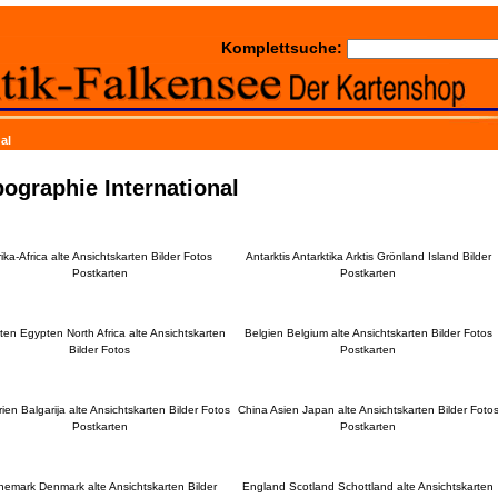
Komplettsuche:
al
ographie International
rika-Africa alte Ansichtskarten Bilder Fotos
Antarktis Antarktika Arktis Grönland Island Bilder
Postkarten
Postkarten
en Egypten North Africa alte Ansichtskarten
Belgien Belgium alte Ansichtskarten Bilder Fotos
Bilder Fotos
Postkarten
ien Balgarija alte Ansichtskarten Bilder Fotos
China Asien Japan alte Ansichtskarten Bilder Foto
Postkarten
Postkarten
emark Denmark alte Ansichtskarten Bilder
England Scotland Schottland alte Ansichtskarten