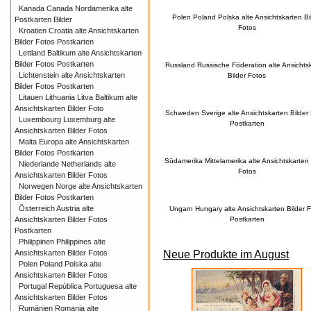
Kanada Canada Nordamerika alte
Polen Poland Polska alte Ansichtskarten Bi
Postkarten Bilder
Fotos
Kroatien Croatia alte Ansichtskarten
Bilder Fotos Postkarten
Lettland Baltikum alte Ansichtskarten
Bilder Fotos Postkarten
Russland Russische Föderation alte Ansichts
Lichtenstein alte Ansichtskarten
Bilder Fotos
Bilder Fotos Postkarten
Litauen Lithuania Litva Baltikum alte
Ansichtskarten Bilder Foto
Schweden Sverige alte Ansichtskarten Bilder
Luxembourg Luxemburg alte
Postkarten
Ansichtskarten Bilder Fotos
Malta Europa alte Ansichtskarten
Bilder Fotos Postkarten
Südamerika Mittelamerika alte Ansichtskarten 
Niederlande Netherlands alte
Fotos
Ansichtskarten Bilder Fotos
Norwegen Norge alte Ansichtskarten
Bilder Fotos Postkarten
Österreich Austria alte
Ungarn Hungary alte Ansichtskarten Bilder 
Ansichtskarten Bilder Fotos
Postkarten
Postkarten
Philippinen Philippines alte
Neue Produkte im August
Ansichtskarten Bilder Fotos
Polen Poland Polska alte
Ansichtskarten Bilder Fotos
Portugal República Portuguesa alte
Ansichtskarten Bilder Fotos
Rumänien Romania alte