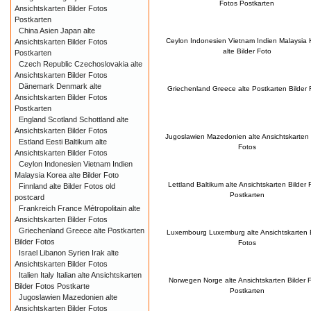
Fotos Postkarten
Ansichtskarten Bilder Fotos
Postkarten
China Asien Japan alte
Ceylon Indonesien Vietnam Indien Malaysia 
Ansichtskarten Bilder Fotos
alte Bilder Foto
Postkarten
Czech Republic Czechoslovakia alte
Ansichtskarten Bilder Fotos
Dänemark Denmark alte
Griechenland Greece alte Postkarten Bilder 
Ansichtskarten Bilder Fotos
Postkarten
England Scotland Schottland alte
Ansichtskarten Bilder Fotos
Jugoslawien Mazedonien alte Ansichtskarten 
Estland Eesti Baltikum alte
Fotos
Ansichtskarten Bilder Fotos
Ceylon Indonesien Vietnam Indien
Malaysia Korea alte Bilder Foto
Lettland Baltikum alte Ansichtskarten Bilder 
Finnland alte Bilder Fotos old
Postkarten
postcard
Frankreich France Métropolitain alte
Ansichtskarten Bilder Fotos
Griechenland Greece alte Postkarten
Luxembourg Luxemburg alte Ansichtskarten B
Bilder Fotos
Fotos
Israel Libanon Syrien Irak alte
Ansichtskarten Bilder Fotos
Italien Italy Italian alte Ansichtskarten
Norwegen Norge alte Ansichtskarten Bilder 
Bilder Fotos Postkarte
Postkarten
Jugoslawien Mazedonien alte
Ansichtskarten Bilder Fotos