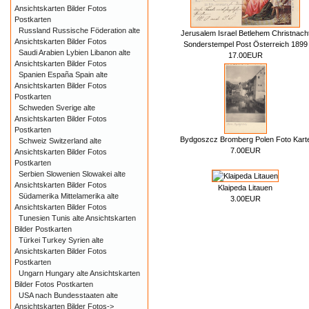
Ansichtskarten Bilder Fotos
Postkarten
Russland Russische Föderation alte
Jerusalem Israel Betlehem Christnach
Ansichtskarten Bilder Fotos
Sonderstempel Post Österreich 1899
Saudi Arabien Lybien Libanon alte
17.00EUR
Ansichtskarten Bilder Fotos
Spanien España Spain alte
Ansichtskarten Bilder Fotos
Postkarten
Schweden Sverige alte
Ansichtskarten Bilder Fotos
Postkarten
Bydgoszcz Bromberg Polen Foto Kart
Schweiz Switzerland alte
7.00EUR
Ansichtskarten Bilder Fotos
Postkarten
Serbien Slowenien Slowakei alte
Ansichtskarten Bilder Fotos
Klaipeda Litauen
Südamerika Mittelamerika alte
3.00EUR
Ansichtskarten Bilder Fotos
Tunesien Tunis alte Ansichtskarten
Bilder Postkarten
Türkei Turkey Syrien alte
Ansichtskarten Bilder Fotos
Postkarten
Ungarn Hungary alte Ansichtskarten
Bilder Fotos Postkarten
USA nach Bundesstaaten alte
Ansichtskarten Bilder Fotos->