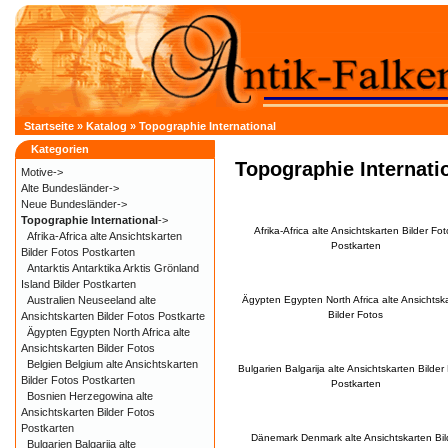
Startseite
»
Katalog
»
Topographie International
Kategorien
Topographie Internati
Motive->
Alte Bundesländer->
Neue Bundesländer->
Topographie International
->
Afrika-Africa alte Ansichtskarten Bilder Fo
Afrika-Africa alte Ansichtskarten
Postkarten
Bilder Fotos Postkarten
Antarktis Antarktika Arktis Grönland
Island Bilder Postkarten
Australien Neuseeland alte
Ägypten Egypten North Africa alte Ansichtsk
Bilder Fotos
Ansichtskarten Bilder Fotos Postkarte
Ägypten Egypten North Africa alte
Ansichtskarten Bilder Fotos
Belgien Belgium alte Ansichtskarten
Bulgarien Balgarija alte Ansichtskarten Bilder
Bilder Fotos Postkarten
Postkarten
Bosnien Herzegowina alte
Ansichtskarten Bilder Fotos
Postkarten
Dänemark Denmark alte Ansichtskarten Bil
Bulgarien Balgarija alte