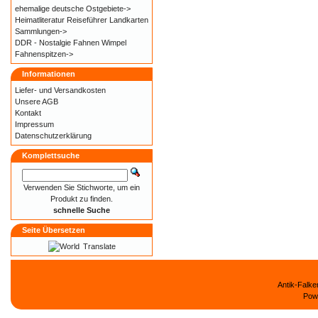
ehemalige deutsche Ostgebiete->
Heimatliteratur Reiseführer Landkarten
Sammlungen->
DDR - Nostalgie Fahnen Wimpel
Fahnenspitzen->
Informationen
Liefer- und
Versandkosten
Unsere AGB
Kontakt
Impressum
Datenschutzerklärung
Komplettsuche
Verwenden Sie Stichworte, um ein
Produkt zu finden.
schnelle Suche
Seite Übersetzen
Translate
Antik-Falk
Pow