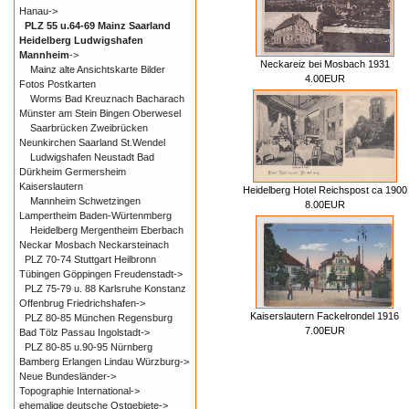
Hanau->
PLZ 55 u.64-69 Mainz Saarland
Heidelberg Ludwigshafen
Mannheim
->
Neckareiz bei Mosbach 1931
Mainz alte Ansichtskarte Bilder
4.00EUR
Fotos Postkarten
Worms Bad Kreuznach Bacharach
Münster am Stein Bingen Oberwesel
Saarbrücken Zweibrücken
Neunkirchen Saarland St.Wendel
Ludwigshafen Neustadt Bad
Dürkheim Germersheim
Kaiserslautern
Heidelberg Hotel Reichspost ca 1900
Mannheim Schwetzingen
8.00EUR
Lampertheim Baden-Würtenmberg
Heidelberg Mergentheim Eberbach
Neckar Mosbach Neckarsteinach
PLZ 70-74 Stuttgart Heilbronn
Tübingen Göppingen Freudenstadt->
PLZ 75-79 u. 88 Karlsruhe Konstanz
Offenbrug Friedrichshafen->
Kaiserslautern Fackelrondel 1916
PLZ 80-85 München Regensburg
7.00EUR
Bad Tölz Passau Ingolstadt->
PLZ 80-85 u.90-95 Nürnberg
Bamberg Erlangen Lindau Würzburg->
Neue Bundesländer->
Topographie International->
ehemalige deutsche Ostgebiete->