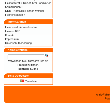
Heimatliteratur Reiseführer Landkarten
Sammlungen->
DDR - Nostalgie Fahnen Wimpel
Fahnenspitzen->
Informationen
Liefer- und
Versandkosten
Unsere AGB
Kontakt
Impressum
Datenschutzerklärung
Komplettsuche
Verwenden Sie Stichworte, um ein
Produkt zu finden.
schnelle Suche
Seite Übersetzen
Translate
Antik-Falk
Pow