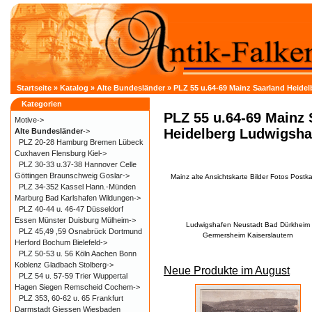
Startseite
»
Katalog
»
Alte Bundesländer
»
PLZ 55 u.64-69 Mainz Saarland Heid
Kategorien
PLZ 55 u.64-69 Mainz 
Motive->
Heidelberg Ludwigsh
Alte Bundesländer
->
PLZ 20-28 Hamburg Bremen Lübeck
Cuxhaven Flensburg Kiel->
PLZ 30-33 u.37-38 Hannover Celle
Göttingen Braunschweig Goslar->
Mainz alte Ansichtskarte Bilder Fotos Postka
PLZ 34-352 Kassel Hann.-Münden
Marburg Bad Karlshafen Wildungen->
PLZ 40-44 u. 46-47 Düsseldorf
Essen Münster Duisburg Mülheim->
Ludwigshafen Neustadt Bad Dürkheim
PLZ 45,49 ,59 Osnabrück Dortmund
Germersheim Kaiserslautern
Herford Bochum Bielefeld->
PLZ 50-53 u. 56 Köln Aachen Bonn
Koblenz Gladbach Stolberg->
Neue Produkte im August
PLZ 54 u. 57-59 Trier Wuppertal
Hagen Siegen Remscheid Cochem->
PLZ 353, 60-62 u. 65 Frankfurt
Darmstadt Giessen Wiesbaden