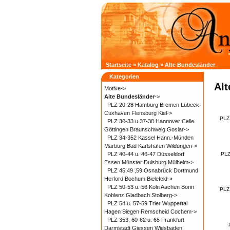
Startseite
»
Katalog
»
Alte Bundesländer
Kategorien
Al
Motive->
Alte Bundesländer
->
PLZ 20-28 Hamburg Bremen Lübeck
Cuxhaven Flensburg Kiel->
PLZ
PLZ 30-33 u.37-38 Hannover Celle
Göttingen Braunschweig Goslar->
PLZ 34-352 Kassel Hann.-Münden
Marburg Bad Karlshafen Wildungen->
PLZ 40-44 u. 46-47 Düsseldorf
PLZ
Essen Münster Duisburg Mülheim->
PLZ 45,49 ,59 Osnabrück Dortmund
Herford Bochum Bielefeld->
PLZ 50-53 u. 56 Köln Aachen Bonn
PLZ 
Koblenz Gladbach Stolberg->
PLZ 54 u. 57-59 Trier Wuppertal
Hagen Siegen Remscheid Cochem->
PLZ 353, 60-62 u. 65 Frankfurt
Darmstadt Giessen Wiesbaden