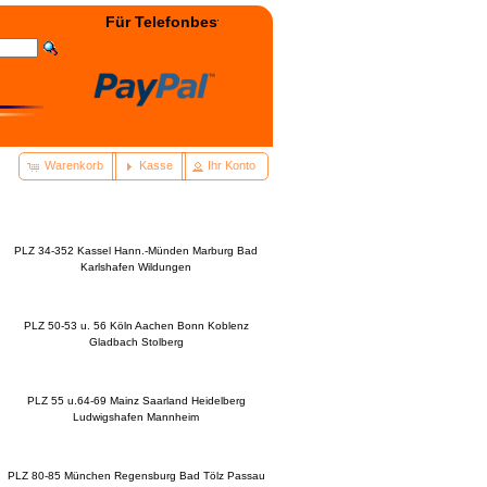
Für Telefonbestellung: +49(0)3322 - 400038 wählen! -
Warenkorb
Kasse
Ihr Konto
PLZ 34-352 Kassel Hann.-Münden Marburg Bad
Karlshafen Wildungen
PLZ 50-53 u. 56 Köln Aachen Bonn Koblenz
Gladbach Stolberg
n
PLZ 55 u.64-69 Mainz Saarland Heidelberg
Ludwigshafen Mannheim
PLZ 80-85 München Regensburg Bad Tölz Passau