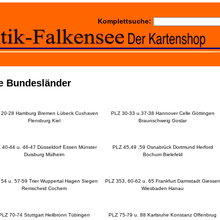
Komplettsuche:
te Bundesländer
 20-28 Hamburg Bremen Lübeck Cuxhaven
PLZ 30-33 u.37-38 Hannover Celle Göttingen
Flensburg Kiel
Braunschweig Goslar
 40-44 u. 46-47 Düsseldorf Essen Münster
PLZ 45,49 ,59 Osnabrück Dortmund Herford
Duisburg Mülheim
Bochum Bielefeld
54 u. 57-59 Trier Wuppertal Hagen Siegen
PLZ 353, 60-62 u. 65 Frankfurt Darmstadt Giesse
Remscheid Cochem
Wiesbaden Hanau
PLZ 70-74 Stuttgart Heilbronn Tübingen
PLZ 75-79 u. 88 Karlsruhe Konstanz Offenbrug