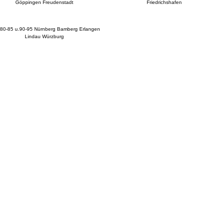
Göppingen Freudenstadt
Friedrichshafen
80-85 u.90-95 Nürnberg Bamberg Erlangen
Lindau Würzburg