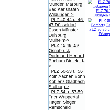
Münden Marburg
Bad Karlshafen
PLZ 70-7
Wildungen->
Tübingen 
PLZ 40-44 u. 46-
47 Düsseldorf
PLZ 80-85 u
Essen Münster
Erlang
Duisburg
Mülheim->
PLZ 45,49 ,59
Osnabrück
Dortmund Herford
Bochum Bielefeld-
>
PLZ 50-53 u. 56
Köln Aachen Bonn
Koblenz Gladbach
Stolberg->
PLZ 54 u. 57-59
Trier Wuppertal
Hagen Siegen
Remscheid