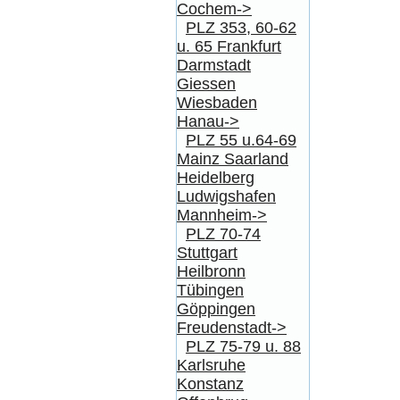
Cochem->
PLZ 353, 60-62
u. 65 Frankfurt
Darmstadt
Giessen
Wiesbaden
Hanau->
PLZ 55 u.64-69
Mainz Saarland
Heidelberg
Ludwigshafen
Mannheim->
PLZ 70-74
Stuttgart
Heilbronn
Tübingen
Göppingen
Freudenstadt->
PLZ 75-79 u. 88
Karlsruhe
Konstanz