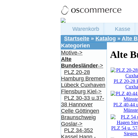
Warenkorb
Kasse
Startseite
»
Katalog
»
Alte 
Kategorien
Alte B
Motive->
Alte
Bundesländer
->
PLZ 20-28
Hamburg Bremen
PLZ 20-28 
Lübeck Cuxhaven
Cuxha
Flensburg Kiel->
PLZ 30-33 u.37-
38 Hannover
PLZ 40-44 u
Münste
Celle Göttingen
Braunschweig
Goslar->
PLZ 54 u. 57
PLZ 34-352
Siegen
Kassel Hann.-