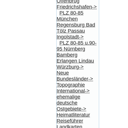
Offenbrug
Friedrichshafen->
PLZ 80-85
München
Regensburg Bad
Tölz Passau
Ingolstadt->
PLZ 80-85 u.90-
95 Nürnberg
Bamberg
Erlangen Lindau
Würzburg->
Neue
Bundesländer->
Topographie
International->
ehemalige
deutsche
Ostgebiete->
Heimatliteratur
Reiseführer
Landkarten