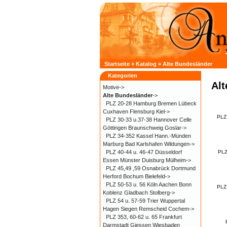
Startseite
»
Katalog
»
Alte Bundesländer
Kategorien
Al
Motive->
Alte Bundesländer
->
PLZ 20-28 Hamburg Bremen Lübeck
Cuxhaven Flensburg Kiel->
PLZ
PLZ 30-33 u.37-38 Hannover Celle
Göttingen Braunschweig Goslar->
PLZ 34-352 Kassel Hann.-Münden
Marburg Bad Karlshafen Wildungen->
PLZ 40-44 u. 46-47 Düsseldorf
PLZ
Essen Münster Duisburg Mülheim->
PLZ 45,49 ,59 Osnabrück Dortmund
Herford Bochum Bielefeld->
PLZ 50-53 u. 56 Köln Aachen Bonn
PLZ 
Koblenz Gladbach Stolberg->
PLZ 54 u. 57-59 Trier Wuppertal
Hagen Siegen Remscheid Cochem->
PLZ 353, 60-62 u. 65 Frankfurt
Darmstadt Giessen Wiesbaden