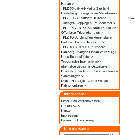
Hanau->
PLZ 55 u.64-69 Mainz Saarland
Heidelberg Ludwigshafen Mannheim->
PLZ 
PLZ 70-74 Stuttgart Heilbronn
Tübingen Göppingen Freudenstadt->
PLZ 75-79 u. 88 Karlsruhe Konstanz
Offenbrug Friedrichshafen->
PLZ 80-85 München Regensburg
Bad Tölz Passau Ingolstadt->
PLZ 80-85 u.90-95 Nürnberg
Bamberg Erlangen Lindau Würzburg->
Neue Bundesländer->
Topographie International->
ehemalige deutsche Ostgebiete->
Heimatliteratur Reiseführer Landkarten
Sammlungen->
DDR - Nostalgie Fahnen Wimpel
Fahnenspitzen->
Informationen
Liefer- und
Versandkosten
Unsere AGB
Kontakt
Impressum
Datenschutzerklärung
Komplettsuche