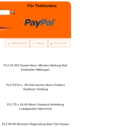
Für Telefonbestellung: +49(0)3322 - 400038 wählen! -
Warenkorb
Kasse
Ihr Konto
PLZ 34-352 Kassel Hann.-Münden Marburg Bad
Karlshafen Wildungen
PLZ 50-53 u. 56 Köln Aachen Bonn Koblenz
Gladbach Stolberg
n
PLZ 55 u.64-69 Mainz Saarland Heidelberg
Ludwigshafen Mannheim
PLZ 80-85 München Regensburg Bad Tölz Passau