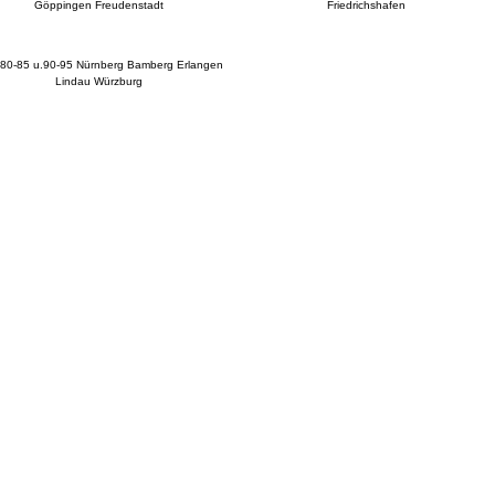
Göppingen Freudenstadt
Friedrichshafen
80-85 u.90-95 Nürnberg Bamberg Erlangen
Lindau Würzburg