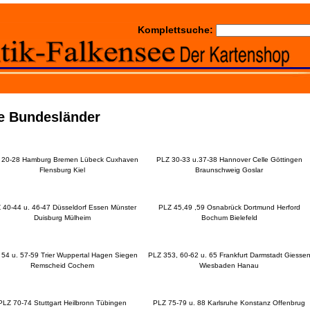
Komplettsuche:
te Bundesländer
 20-28 Hamburg Bremen Lübeck Cuxhaven
PLZ 30-33 u.37-38 Hannover Celle Göttingen
Flensburg Kiel
Braunschweig Goslar
 40-44 u. 46-47 Düsseldorf Essen Münster
PLZ 45,49 ,59 Osnabrück Dortmund Herford
Duisburg Mülheim
Bochum Bielefeld
54 u. 57-59 Trier Wuppertal Hagen Siegen
PLZ 353, 60-62 u. 65 Frankfurt Darmstadt Giesse
Remscheid Cochem
Wiesbaden Hanau
PLZ 70-74 Stuttgart Heilbronn Tübingen
PLZ 75-79 u. 88 Karlsruhe Konstanz Offenbrug