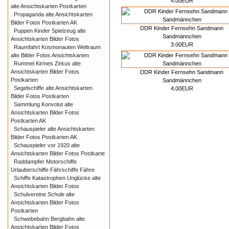
4.00EUR
alte Ansichtskarten Postkarten
Propaganda alte Ansichtskarten
Bilder Fotos Postkarten AK
DDR Kinder Fernsehn Sandmann
Puppen Kinder Spielzeug alte
Sandmännchen
Ansichtskarten Bilder Fotos
3.00EUR
Raumfahrt Kosmonauten Weltraum
alte Bilder Fotos Ansichtskarten
Rummel Kirmes Zirkus alte
Ansichtskarten Bilder Fotos
DDR Kinder Fernsehn Sandmann
Postkarten
Sandmännchen
Segelschiffe alte Ansichtskarten
4.00EUR
Bilder Fotos Postkarten
Sammlung Konvolut alte
Ansichtskarten Bilder Fotos
Postkarten AK
Schauspieler alte Ansichtskarten
Bilder Fotos Postkarten AK
Schauspieler vor 1920 alte
Ansichtskarten Bilder Fotos Postkarte
Raddampfer Motorschiffe
Urlauberschiffe Fährschiffe Fähre
Schiffe Katastrophen Unglücke alte
Ansichtskarten Bilder Fotos
Schulvereine Schule alte
Ansichtskarten Bilder Fotos
Postkarten
Schwebebahn Bergbahn alte
Ansichtskarten Bilder Fotos