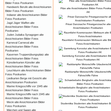
Bilder Fotos Postkarten
Handwerk Berufe alte Ansichtskarten
Pilze alte Ansichtskarten Bilder Fotos Postk
Bilder Fotos Postkarten
AK
Indianer alte Ansichtskarten Bilder
Fotos Postkarten
Jagd Jäger Waffen alte
Privat Ganzsache Privatganzsache alte
Ansichtskarten Bilder Fotos
Ansichtskarten Postkarten
Postkarten
Juden Judaika Synagogen alte
Ansichtskarten Bilder Fotos
Raumfahrt Kosmonauten Weltraum alte Bil
Karneval Carneval alte
Fotos Ansichtskarten
Ansichtskarten Bilder Fotos
Postkarten
Kasernen Truppenübungsplatz alte
Sammlung Konvolut alte Ansichtskarten Bil
Ansichtskarten Bilder Fotos
Fotos Postkarten AK
Künstlerkarten Künstler alte
Ansichtskarten Bilder Fotos
Leuchtturm alte Ansichtskarten Bilder
Raddampfer Motorschiffe Urlauberschiff
Fotos Postkarten
Fährschiffe Fähre
Liedkarten Berge mit Gesicht alte
Ansichtskarten Postkarten
Marine Kriegsschiffe vor 1945 alte
Schwebebahn Bergbahn alte Ansichtskarten B
Ansichtskarten Bilder Fotos
Fotos Postkarten
Marine Kriegsschiffe nach 1945 alte
Ansichtskarten Bilder Fotos
Mecki alte Ansichtskarten Bilder
Studentika Studenten alte Ansichtskarten Bi
Fotos Postkarten
Fotos Postkarten
Märchen und Sagen alte