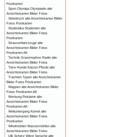
Postkarten
Sport Olymipa Olympiade alte
Ansichtskarten Bilder Fotos
Steindruck alte Ansichtskarten Bilder
Fotos Postkarten
Studentika Studenten alte
Ansichtskarten Bilder Fotos
Postkarten
Strassenfahrzeuge alte
Ansichtskarten Bilder Fotos
Postkarten AK
Technik Grammophon Radio alte
Ansichtskarten Bilder Fotos
Tiere Hunde Katzen Pferde alte
Ansichtskarten Bilder Fotos
Trachten Typen alte Ansichtskarten
Bilder Fotos Postkarten
Wappen alte Ansichtskarten Bilder
Fotos Postkarten AK
Werbung Reklame alte
Ansichtskarten Bilder Fotos
Postkarten AK
Weltuntergang Komet alte
Ansichtskarten Bilder Fotos
Postkarten
Windmühlen Wassermühlen alte
Ansichtskarten Bilder Fotos
Ulk Scherz Witze Sprüche alte