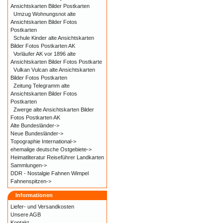
Ansichtskarten Bilder Postkarten
Umzug Wohnungsnot alte
Ansichtskarten Bilder Fotos
Postkarten
Schule Kinder alte Ansichtskarten
Bilder Fotos Postkarten AK
Vorläufer AK vor 1896 alte
Ansichtskarten Bilder Fotos Postkarte
Vulkan Vulcan alte Ansichtskarten
Bilder Fotos Postkarten
Zeitung Telegramm alte
Ansichtskarten Bilder Fotos
Postkarten
Zwerge alte Ansichtskarten Bilder
Fotos Postkarten AK
Alte Bundesländer->
Neue Bundesländer->
Topographie International->
ehemalige deutsche Ostgebiete->
Heimatliteratur Reiseführer Landkarten
Sammlungen->
DDR - Nostalgie Fahnen Wimpel
Fahnenspitzen->
Informationen
Liefer- und
Versandkosten
Unsere AGB
Kontakt