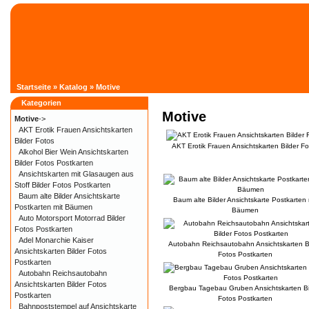
Startseite
»
Katalog
»
Motive
Kategorien
Motive
Motive
->
AKT Erotik Frauen Ansichtskarten
Bilder Fotos
AKT Erotik Frauen Ansichtskarten Bilder Fo
Alkohol Bier Wein Ansichtskarten
Bilder Fotos Postkarten
Ansichtskarten mit Glasaugen aus
Stoff Bilder Fotos Postkarten
Baum alte Bilder Ansichtskarte
Baum alte Bilder Ansichtskarte Postkarten 
Postkarten mit Bäumen
Bäumen
Auto Motorsport Motorrad Bilder
Fotos Postkarten
Adel Monarchie Kaiser
Autobahn Reichsautobahn Ansichtskarten Bi
Ansichtskarten Bilder Fotos
Fotos Postkarten
Postkarten
Autobahn Reichsautobahn
Ansichtskarten Bilder Fotos
Bergbau Tagebau Gruben Ansichtskarten Bi
Postkarten
Fotos Postkarten
Bahnpoststempel auf Ansichtskarte