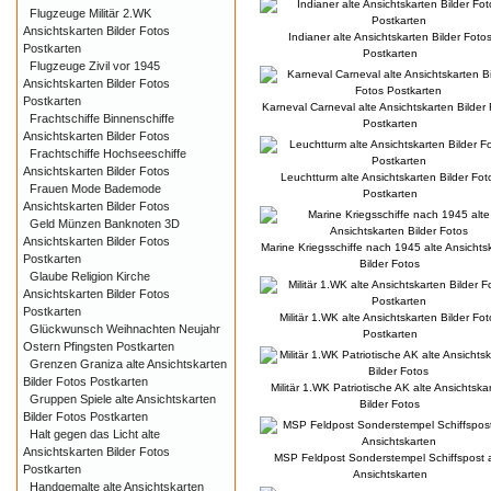
Flugzeuge Militär 2.WK
Ansichtskarten Bilder Fotos
Indianer alte Ansichtskarten Bilder Foto
Postkarten
Postkarten
Flugzeuge Zivil vor 1945
Ansichtskarten Bilder Fotos
Postkarten
Karneval Carneval alte Ansichtskarten Bilder
Frachtschiffe Binnenschiffe
Postkarten
Ansichtskarten Bilder Fotos
Frachtschiffe Hochseeschiffe
Ansichtskarten Bilder Fotos
Leuchtturm alte Ansichtskarten Bilder Fot
Frauen Mode Bademode
Postkarten
Ansichtskarten Bilder Fotos
Geld Münzen Banknoten 3D
Ansichtskarten Bilder Fotos
Marine Kriegsschiffe nach 1945 alte Ansichts
Postkarten
Bilder Fotos
Glaube Religion Kirche
Ansichtskarten Bilder Fotos
Postkarten
Militär 1.WK alte Ansichtskarten Bilder Fot
Glückwunsch Weihnachten Neujahr
Postkarten
Ostern Pfingsten Postkarten
Grenzen Graniza alte Ansichtskarten
Bilder Fotos Postkarten
Militär 1.WK Patriotische AK alte Ansichtska
Gruppen Spiele alte Ansichtskarten
Bilder Fotos
Bilder Fotos Postkarten
Halt gegen das Licht alte
Ansichtskarten Bilder Fotos
MSP Feldpost Sonderstempel Schiffspost a
Postkarten
Ansichtskarten
Handgemalte alte Ansichtskarten