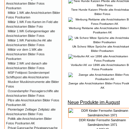
Ansichtskarten Bilder Fotos
Postkarten
Tiere Hunde Katzen Pferde alte Ansichtska
Militär 1.WK alte Ansichtskarten Bilder
Bilder Fotos
Fotos Postkarten
Militär 1.WK Foto Karten im Feld alte
Ansichtskarten Bilder Foto
Werbung Reklame alte Ansichtskarten Bilder 
Militär 1.WK Gefangenenlager alte
Postkarten AK
Ansichtskarten Bilder Fotos
Militär 1.WK Patriotische AK alte
Ansichtskarten Bilder Fotos
Ulk Scherz Witze Sprüche alte Ansichtskar
Militär vor dem 1.WK alte
Bilder Postkarten
Ansichtskarten Bilder Fotos
Postkarten
Militär 2.WK und danach alte
Vorläufer AK vor 1896 alte Ansichtskarten Bi
Ansichtskarten Bilder Fotos
Fotos Postkarte
MSP Feldpost Sonderstempel
Schiffspost alte Ansichtskarten
Musiker Musikinstrumente alte Bilder
Zwerge alte Ansichtskarten Bilder Fotos Post
Fotos
AK
Ozeandampfer Passagierschiffe alte
Ansichtskarten Bilder Fotos
Pilze alte Ansichtskarten Bilder Fotos
Neue Produkte im August
Postkarten AK
Pionierlager Zeltlager Zeltplatz alte
Ansichtskarten Bilder Foto
Politik alte Ansichtskarten Bilder
DDR Kinder Fernsehn Sandmann
Fotos Postkarten AK
Sandmännchen 1971
Privat Ganzsache Privatganzsache