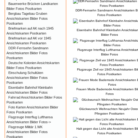
Bauerwerke Brücken Landkarten
Bilder Fotos Postkarten
DDR-Fernsehn Sandmann Ansichtskarten Bi
Bergbau Tagebau Gruben
Fotos Postkarten
Ansichtskarten Bilder Fotos
Postkarten
Briefmarken auf AK nach 1945
Eisenbahn Bahnhof Kleinbahn Ansichtskar
Ansichtskarten Postkarten
Bilder Fotos
Briefmarken auf AK vor 1945
Ansichtskarten Postkarten
DDR-Fernsehn Sandmann
Flugzeuge Interflug Lufthansa Ansichtskar
Ansichtskarten Bilder Fotos
Bilder Fotos
Postkarten
Deutsche Kolonien Ansichtskarten
Bilder Fotos Postkarten
Flugzeuge Zivil vor 1945 Ansichtskarten Bil
Einschulung Schultüten
Fotos Postkarten
Ansichtskarten Bilder Fotos
Postkarten
Eisenbahn Bahnhof Kleinbahn
Frauen Mode Bademode Ansichtskarten Bil
Ansichtskarten Bilder Fotos
Fotos
Fahrrad Ansichtskarten Bilder Fotos
Postkarten
Foto Karten Ansichtskarten Bilder
Glückwunsch Weihnachten Neujahr Oste
Fotos Postkarten
Pfingsten Postkarten
Flugzeuge Interflug Lufthansa
Ansichtskarten Bilder Fotos->
Flugzeuge Militär 1.WK
Halt gegen das Licht alte Ansichtskarten Bi
Ansichtskarten Bilder Fotos
Fotos Postkarten
Postkarten