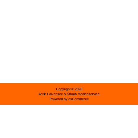
Copyright © 2026
Antik-Falkensee
& Straub Medienservice
Powered by
osCommerce