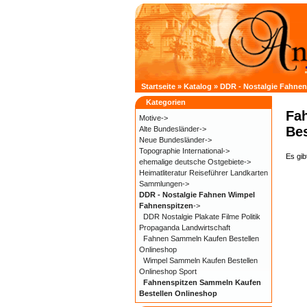
Startseite
»
Katalog
»
DDR - Nostalgie Fahne
Kategorien
Fa
Motive->
Bes
Alte Bundesländer->
Neue Bundesländer->
Topographie International->
Es gib
ehemalige deutsche Ostgebiete->
Heimatliteratur Reiseführer Landkarten
Sammlungen->
DDR - Nostalgie Fahnen Wimpel
Fahnenspitzen
->
DDR Nostalgie Plakate Filme Politik
Propaganda Landwirtschaft
Fahnen Sammeln Kaufen Bestellen
Onlineshop
Wimpel Sammeln Kaufen Bestellen
Onlineshop Sport
Fahnenspitzen Sammeln Kaufen
Bestellen Onlineshop