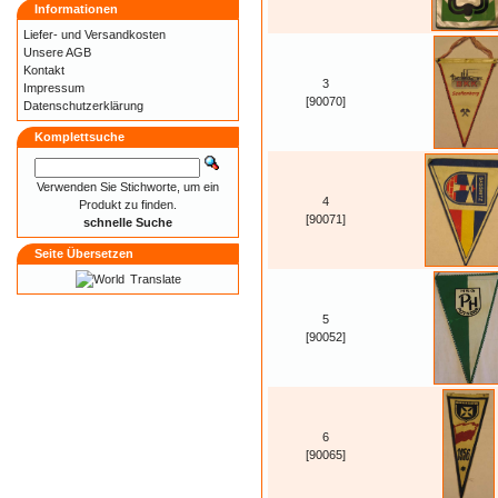
Informationen
Liefer- und
Versandkosten
Unsere AGB
Kontakt
3
Impressum
[90070]
Datenschutzerklärung
Komplettsuche
Verwenden Sie Stichworte, um ein
4
Produkt zu finden.
[90071]
schnelle Suche
Seite Übersetzen
Translate
5
[90052]
6
[90065]