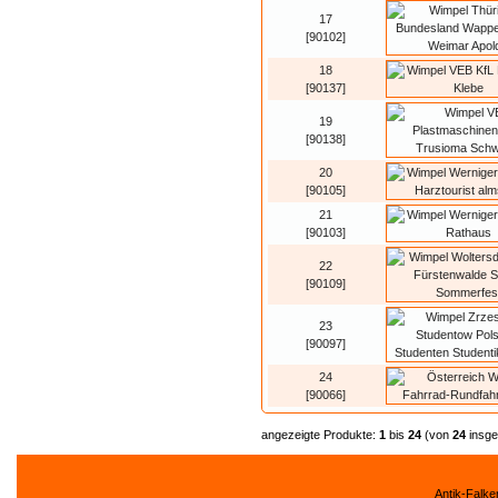
17
[90102]
18
[90137]
19
[90138]
20
[90105]
21
[90103]
22
[90109]
23
[90097]
24
[90066]
angezeigte Produkte:
1
bis
24
(von
24
insge
Antik-Falk