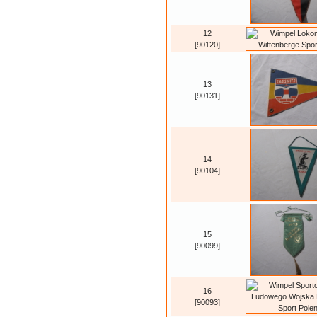
12
[90120]
13
[90131]
14
[90104]
15
[90099]
16
[90093]