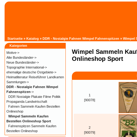
Startseite
»
Katalog
»
DDR - Nostalgie Fahnen Wimpel Fahnenspitzen
»
Wimpel 
Kategorien
Wimpel Sammeln Kauf
Motive->
Onlineshop Sport
Alte Bundesländer->
Neue Bundesländer->
Topographie International->
ehemalige deutsche Ostgebiete->
Heimatliteratur Reiseführer Landkarten
Sammlungen->
DDR - Nostalgie Fahnen Wimpel
Fahnenspitzen
->
1
DDR Nostalgie Plakate Filme Politik
[90078]
Propaganda Landwirtschaft
Fahnen Sammeln Kaufen Bestellen
Onlineshop
Wimpel Sammeln Kaufen
Bestellen Onlineshop Sport
Fahnenspitzen Sammeln Kaufen
2
Bestellen Onlineshop
[90079]