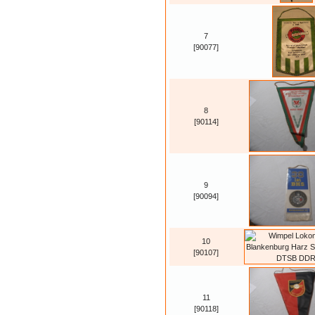
7
[90077]
8
[90114]
9
[90094]
10
[90107]
11
[90118]