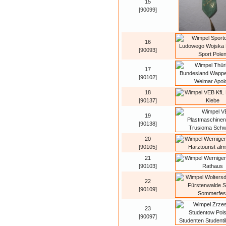
15
[90099]
16
[90093]
17
[90102]
18
[90137]
19
[90138]
20
[90105]
21
[90103]
22
[90109]
23
[90097]