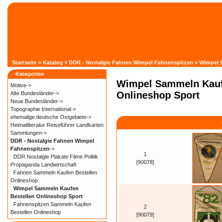
Startseite
»
Katalog
»
DDR - Nostalgie Fahnen Wimpel Fahnenspitzen
»
Wimpel 
Kategorien
Wimpel Sammeln Kauf
Motive->
Onlineshop Sport
Alte Bundesländer->
Neue Bundesländer->
Topographie International->
ehemalige deutsche Ostgebiete->
Heimatliteratur Reiseführer Landkarten
Sammlungen->
DDR - Nostalgie Fahnen Wimpel
Fahnenspitzen
->
1
DDR Nostalgie Plakate Filme Politik
[90078]
Propaganda Landwirtschaft
Fahnen Sammeln Kaufen Bestellen
Onlineshop
Wimpel Sammeln Kaufen
Bestellen Onlineshop Sport
Fahnenspitzen Sammeln Kaufen
2
Bestellen Onlineshop
[90079]