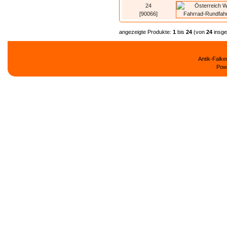
24
[90066]
angezeigte Produkte:
1
bis
24
(von
24
insge
Antik-Falk
Pow