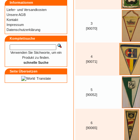
Informationen
Liefer- und
Versandkosten
Unsere AGB
Kontakt
3
Impressum
[90070]
Datenschutzerklärung
Komplettsuche
Verwenden Sie Stichworte, um ein
4
Produkt zu finden.
[90071]
schnelle Suche
Seite Übersetzen
Translate
5
[90052]
6
[90065]