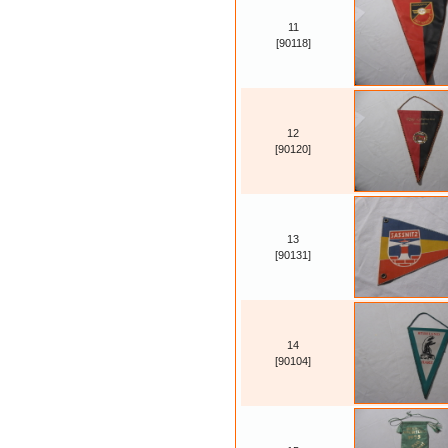
11
[90118]
12
[90120]
13
[90131]
14
[90104]