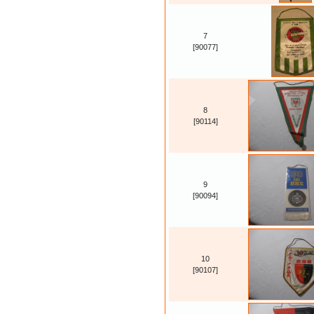
7
[90077]
8
[90114]
9
[90094]
10
[90107]