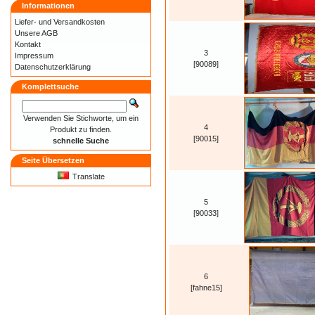
Informationen
Liefer- und
Versandkosten
Unsere AGB
Kontakt
3
Impressum
[90089]
Datenschutzerklärung
Komplettsuche
Verwenden Sie Stichworte, um ein
4
Produkt zu finden.
[90015]
schnelle Suche
Seite Übersetzen
Translate
5
[90033]
6
[fahne15]