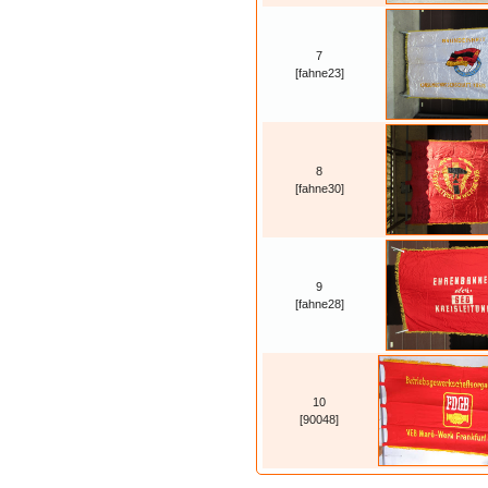
7
[fahne23]
8
[fahne30]
9
[fahne28]
10
[90048]