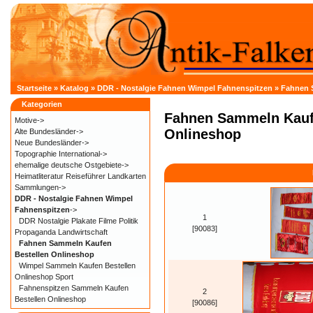
Startseite
»
Katalog
»
DDR - Nostalgie Fahnen Wimpel Fahnenspitzen
»
Fahnen 
Kategorien
Fahnen Sammeln Kauf
Motive->
Onlineshop
Alte Bundesländer->
Neue Bundesländer->
Topographie International->
ehemalige deutsche Ostgebiete->
Heimatliteratur Reiseführer Landkarten
Sammlungen->
DDR - Nostalgie Fahnen Wimpel
Fahnenspitzen
->
1
DDR Nostalgie Plakate Filme Politik
[90083]
Propaganda Landwirtschaft
Fahnen Sammeln Kaufen
Bestellen Onlineshop
Wimpel Sammeln Kaufen Bestellen
Onlineshop Sport
Fahnenspitzen Sammeln Kaufen
2
Bestellen Onlineshop
[90086]