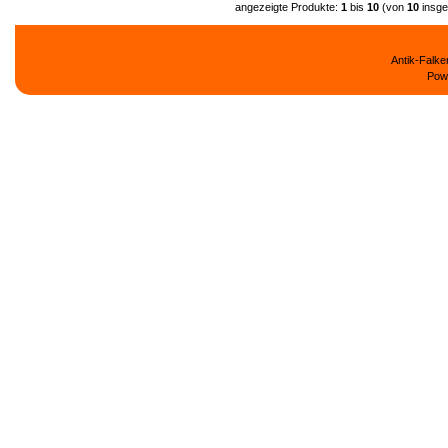
angezeigte Produkte:
1
bis
10
(von
10
insge
Antik-Falk
Pow