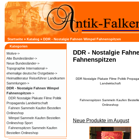
Startseite
»
Katalog
»
DDR - Nostalgie Fahnen Wimpel Fahnenspitzen
Kategorien
DDR - Nostalgie Fahn
Motive->
Fahnenspitzen
Alte Bundesländer->
Neue Bundesländer->
Topographie International->
ehemalige deutsche Ostgebiete->
Heimatliteratur Reiseführer Landkarten
DDR Nostalgie Plakate Filme Politik Propag
Sammlungen->
Landwirtschaft
DDR - Nostalgie Fahnen Wimpel
Fahnenspitzen
->
DDR Nostalgie Plakate Filme Politik
Fahnenspitzen Sammeln Kaufen Bestell
Propaganda Landwirtschaft
Onlineshop
Fahnen Sammeln Kaufen Bestellen
Onlineshop
Wimpel Sammeln Kaufen Bestellen
Neue Produkte im August
Onlineshop Sport
Fahnenspitzen Sammeln Kaufen
Bestellen Onlineshop