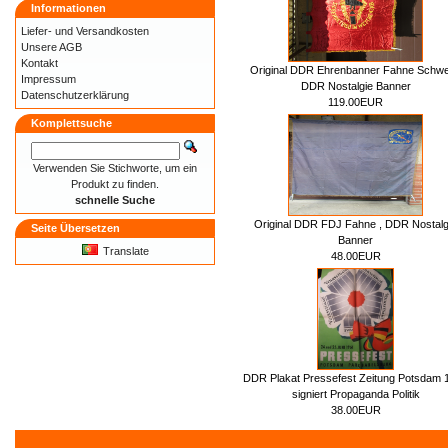
Informationen
Liefer- und
Versandkosten
Unsere AGB
Kontakt
Original DDR Ehrenbanner Fahne Schwe
Impressum
DDR Nostalgie Banner
Datenschutzerklärung
119.00EUR
Komplettsuche
Verwenden Sie Stichworte, um ein
Produkt zu finden.
schnelle Suche
Original DDR FDJ Fahne , DDR Nostalg
Seite Übersetzen
Banner
Translate
48.00EUR
DDR Plakat Pressefest Zeitung Potsdam 
signiert Propaganda Politik
38.00EUR