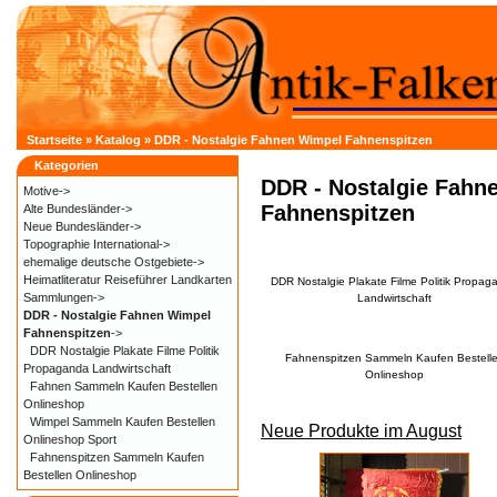
Startseite
»
Katalog
»
DDR - Nostalgie Fahnen Wimpel Fahnenspitzen
Kategorien
DDR - Nostalgie Fahn
Motive->
Fahnenspitzen
Alte Bundesländer->
Neue Bundesländer->
Topographie International->
ehemalige deutsche Ostgebiete->
Heimatliteratur Reiseführer Landkarten
DDR Nostalgie Plakate Filme Politik Propag
Sammlungen->
Landwirtschaft
DDR - Nostalgie Fahnen Wimpel
Fahnenspitzen
->
DDR Nostalgie Plakate Filme Politik
Fahnenspitzen Sammeln Kaufen Bestell
Propaganda Landwirtschaft
Onlineshop
Fahnen Sammeln Kaufen Bestellen
Onlineshop
Wimpel Sammeln Kaufen Bestellen
Neue Produkte im August
Onlineshop Sport
Fahnenspitzen Sammeln Kaufen
Bestellen Onlineshop