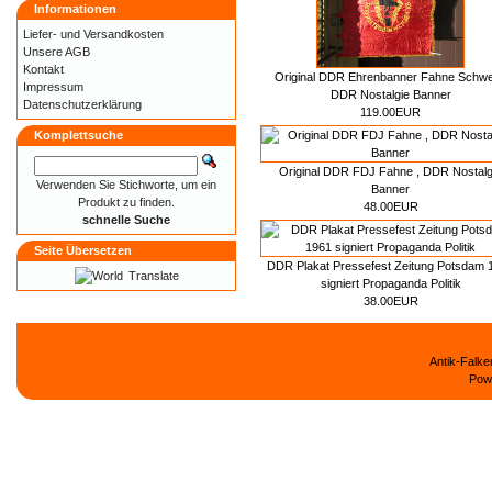
Informationen
Liefer- und
Versandkosten
Unsere AGB
Kontakt
Original DDR Ehrenbanner Fahne Schwe
Impressum
DDR Nostalgie Banner
Datenschutzerklärung
119.00EUR
Komplettsuche
Original DDR FDJ Fahne , DDR Nostalg
Verwenden Sie Stichworte, um ein
Banner
Produkt zu finden.
48.00EUR
schnelle Suche
Seite Übersetzen
DDR Plakat Pressefest Zeitung Potsdam 
Translate
signiert Propaganda Politik
38.00EUR
Antik-Falk
Pow