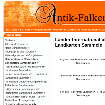
Startseite
»
Katalog
»
Heimatliteratur Reiseführer Landkarten Sammlungen
»
Län
Kategorien
Länder International a
Motive->
Landkarten Sammeln
Alte Bundesländer->
Neue Bundesländer->
Topographie International->
ehemalige deutsche Ostgebiete->
Heimatliteratur Reiseführer
England alte Reiseführer Landkarten Bild
Landkarten Sammlungen
->
Sammlungen
alte Bundesländer alte Reiseführer
Landkarten Sammeln->
neue Bundesländer alte Reiseführer
Italien alte Reiseführer Landkarten Bilde
Landkarten Sammeln->
Sammlungen
ehemalige Deutsche Ostgebiete alte
Reiseführer Landkarten->
Allgemeines Sammlungen alte
Polen alte Reiseführer Landkarten Fotos Bi
Reiseführer Landkarten Sammeln->
Sammlungen
Motive Briefmarken Politik Technik
Radio Sport Propaganda->
Länder International alte