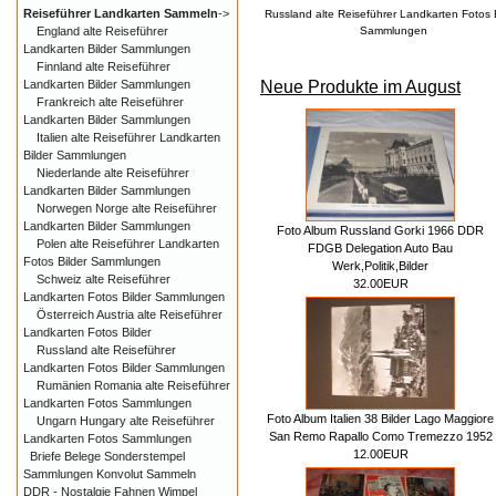
Reiseführer Landkarten Sammeln
->
Russland alte Reiseführer Landkarten Fotos 
England alte Reiseführer
Sammlungen
Landkarten Bilder Sammlungen
Finnland alte Reiseführer
Neue Produkte im August
Landkarten Bilder Sammlungen
Frankreich alte Reiseführer
Landkarten Bilder Sammlungen
Italien alte Reiseführer Landkarten
Bilder Sammlungen
Niederlande alte Reiseführer
Landkarten Bilder Sammlungen
Norwegen Norge alte Reiseführer
Landkarten Bilder Sammlungen
Foto Album Russland Gorki 1966 DDR
Polen alte Reiseführer Landkarten
FDGB Delegation Auto Bau
Fotos Bilder Sammlungen
Werk,Politik,Bilder
Schweiz alte Reiseführer
32.00EUR
Landkarten Fotos Bilder Sammlungen
Österreich Austria alte Reiseführer
Landkarten Fotos Bilder
Russland alte Reiseführer
Landkarten Fotos Bilder Sammlungen
Rumänien Romania alte Reiseführer
Landkarten Fotos Sammlungen
Foto Album Italien 38 Bilder Lago Maggiore
Ungarn Hungary alte Reiseführer
San Remo Rapallo Como Tremezzo 1952
Landkarten Fotos Sammlungen
12.00EUR
Briefe Belege Sonderstempel
Sammlungen Konvolut Sammeln
DDR - Nostalgie Fahnen Wimpel