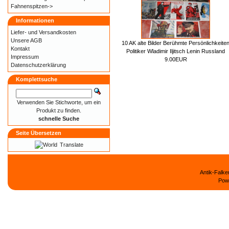
Fahnenspitzen->
Informationen
Liefer- und
Versandkosten
Unsere AGB
10 AK alte Bilder Berühmte Persönlichkeite
Kontakt
Politiker Wladimir Iljitsch Lenin Russland
Impressum
9.00EUR
Datenschutzerklärung
Komplettsuche
Verwenden Sie Stichworte, um ein
Produkt zu finden.
schnelle Suche
Seite Übersetzen
Translate
Antik-Falk
Pow