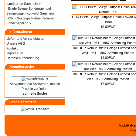
Landkarten Sammeln->
Briefe Belege Sonderstempel
Sammlungen Konvolut Sammeln
DDR Briefe Belege Luftpost China Taiwan 
DDR - Nostalgie Fahnen Wimpel
1990
Fahnenspitzen->
10.00EUR
Informationen
Liefer- und
Versandkosten
Unsere AGB
10x DDR Retour Briefe Belege Luftpost nac
Kontakt
Welt 1981 - 1987 Sammlung Posten
Impressum
14.00EUR
Datenschutzerklärung
Komplettsuche
10x DDR Retour Briefe Belege Luftpost nac
Welt 1960 Sammlung Posten
17.00EUR
Verwenden Sie Stichworte, um ein
Produkt zu finden.
schnelle Suche
Seite Übersetzen
Translate
Antik-Falk
Pow