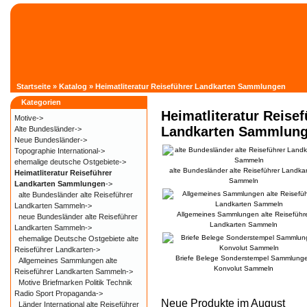
Startseite
»
Katalog
»
Heimatliteratur Reiseführer Landkarten Sammlungen
Kategorien
Heimatliteratur Reisef
Motive->
Landkarten Sammlun
Alte Bundesländer->
Neue Bundesländer->
Topographie International->
ehemalige deutsche Ostgebiete->
alte Bundesländer alte Reiseführer Landka
Heimatliteratur Reiseführer
Sammeln
Landkarten Sammlungen
->
alte Bundesländer alte Reiseführer
Landkarten Sammeln->
Allgemeines Sammlungen alte Reiseführ
neue Bundesländer alte Reiseführer
Landkarten Sammeln
Landkarten Sammeln->
ehemalige Deutsche Ostgebiete alte
Reiseführer Landkarten->
Briefe Belege Sonderstempel Sammlung
Allgemeines Sammlungen alte
Konvolut Sammeln
Reiseführer Landkarten Sammeln->
Motive Briefmarken Politik Technik
Radio Sport Propaganda->
Neue Produkte im August
Länder International alte Reiseführer