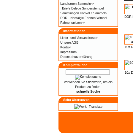
Landkarten Sammeln->
Briefe Belege Sonderstempel
Sammlungen Konvolut Sammeln
DDR B
DDR - Nostalgie Fahnen Wimpel
Fahnenspitzen->
Informationen
Liefer- und
Versandkosten
Unsere AGB
10x D
Kontakt
Impressum
Datenschutzerklärung
Komplettsuche
10x D
Verwenden Sie Stichworte, um ein
Produkt zu finden.
schnelle Suche
Seite Übersetzen
Translate