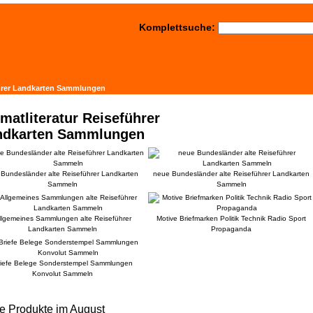
Komplettsuche:
ührer Landkarten Sammlungen
matliteratur Reiseführer
ndkarten Sammlungen
e Bundesländer alte Reiseführer Landkarten
neue Bundesländer alte Reiseführer Landkarten
Sammeln
Sammeln
llgemeines Sammlungen alte Reiseführer
Motive Briefmarken Politik Technik Radio Sport
Landkarten Sammeln
Propaganda
riefe Belege Sonderstempel Sammlungen
Konvolut Sammeln
e Produkte im August