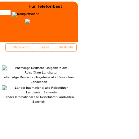
Für Telefonbestellung: +49(0)3322 - 400038 wählen! -
Warenkorb
Kasse
Ihr Konto
ehemalige Deutsche Ostgebiete alte Reiseführer
Landkarten
Länder International alte Reiseführer Landkarten
Sammeln