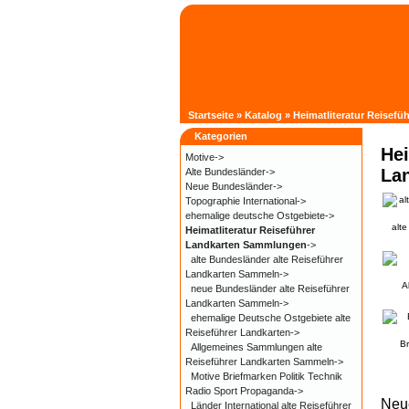
Startseite
»
Katalog
»
Heimatliteratur Reisef
Kategorien
Hei
Motive->
La
Alte Bundesländer->
Neue Bundesländer->
Topographie International->
ehemalige deutsche Ostgebiete->
alt
Heimatliteratur Reiseführer
Landkarten Sammlungen
->
alte Bundesländer alte Reiseführer
Landkarten Sammeln->
A
neue Bundesländer alte Reiseführer
Landkarten Sammeln->
ehemalige Deutsche Ostgebiete alte
Reiseführer Landkarten->
B
Allgemeines Sammlungen alte
Reiseführer Landkarten Sammeln->
Motive Briefmarken Politik Technik
Radio Sport Propaganda->
Neu
Länder International alte Reiseführer