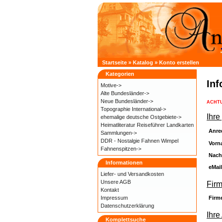
Startseite
»
Katalog
»
Konto erstellen
Kategorien
In
Motive->
Alte Bundesländer->
Neue Bundesländer->
ACHT
Topographie International->
Ihre
ehemalige deutsche Ostgebiete->
Heimatliteratur Reiseführer Landkarten
Anre
Sammlungen->
DDR - Nostalgie Fahnen Wimpel
Vorn
Fahnenspitzen->
Nach
Informationen
eMai
Liefer- und
Versandkosten
Unsere AGB
Fir
Kontakt
Firm
Impressum
Datenschutzerklärung
Ihre
Komplettsuche