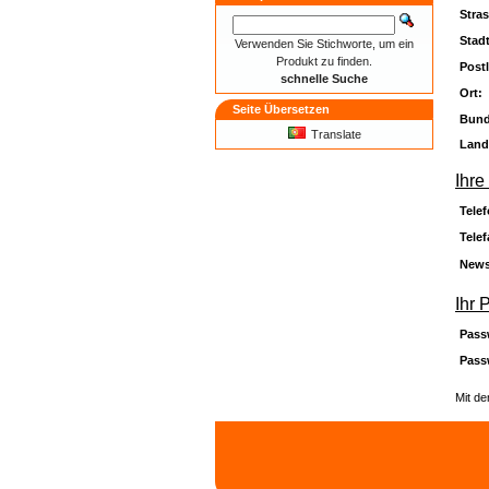
Stras
Stadt
Verwenden Sie Stichworte, um ein
Produkt zu finden.
Postl
schnelle Suche
Ort:
Seite Übersetzen
Bund
Translate
Land
Ihre
Tele
Tele
News
Ihr 
Pass
Pass
Mit de