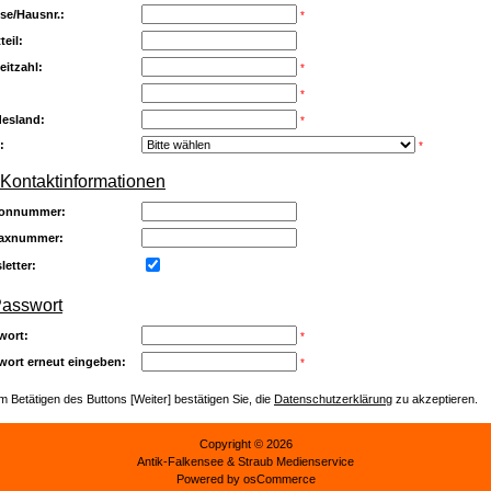
se/Hausnr.:
*
teil:
eitzahl:
*
*
esland:
*
:
*
 Kontaktinformationen
fonnummer:
faxnummer:
letter:
Passwort
wort:
*
wort erneut eingeben:
*
m Betätigen des Buttons [Weiter] bestätigen Sie, die
Datenschutzerklärung
zu akzeptieren.
Copyright © 2026
Antik-Falkensee
& Straub Medienservice
Powered by
osCommerce