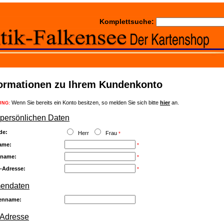
Komplettsuche:
formationen zu Ihrem Kundenkonto
Wenn Sie bereits ein Konto besitzen, so melden Sie sich bitte
hier
an.
UNG:
 persönlichen Daten
de:
Herr
Frau
*
ame:
*
name:
*
l-Adresse:
*
mendaten
enname:
 Adresse