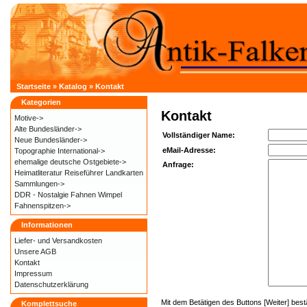
Startseite
»
Katalog
»
Kontakt
Kategorien
Kontakt
Motive->
Alte Bundesländer->
Vollständiger Name:
Neue Bundesländer->
eMail-Adresse:
Topographie International->
ehemalige deutsche Ostgebiete->
Anfrage:
Heimatliteratur Reiseführer Landkarten
Sammlungen->
DDR - Nostalgie Fahnen Wimpel
Fahnenspitzen->
Informationen
Liefer- und
Versandkosten
Unsere AGB
Kontakt
Impressum
Datenschutzerklärung
Mit dem Betätigen des Buttons [Weiter] best
Komplettsuche