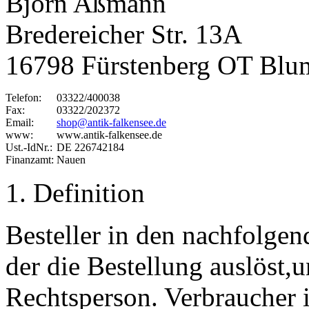
Björn Aßmann
Bredereicher Str. 13A
16798 Fürstenberg OT Bl
Telefon:
03322/400038
Fax:
03322/202372
Email:
shop@antik-falkensee.de
www:
www.antik-falkensee.de
Ust.-IdNr.:
DE 226742184
Finanzamt:
Nauen
1. Definition
Besteller in den nachfolgen
der die Bestellung auslöst
Rechtsperson. Verbraucher i