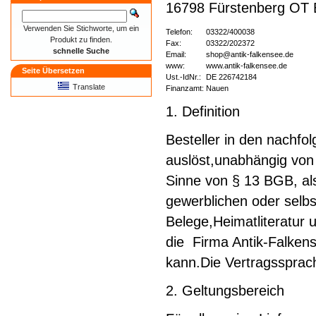
16798 Fürstenberg OT
Verwenden Sie Stichworte, um ein
Telefon:
03322/400038
Produkt zu finden.
Fax:
03322/202372
schnelle Suche
Email:
shop@antik-falkensee.de
www:
www.antik-falkensee.de
Seite Übersetzen
Ust.-IdNr.:
DE 226742184
Translate
Finanzamt:
Nauen
1. Definition
Besteller in den nachfo
auslöst,unabhängig von
Sinne von § 13 BGB, als
gewerblichen oder selbs
Belege,Heimatliteratur u
die Firma Antik-Falkens
kann.Die Vertragssprach
2. Geltungsbereich