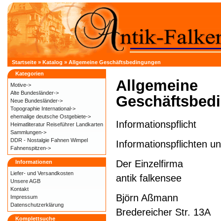
Startseite
»
Katalog
»
Allgemeine Geschäftsbedingungen
Kategorien
Allgemeine
Motive->
Alte Bundesländer->
Geschäftsbed
Neue Bundesländer->
Topographie International->
ehemalige deutsche Ostgebiete->
Informationspflicht
Heimatliteratur Reiseführer Landkarten
Sammlungen->
DDR - Nostalgie Fahnen Wimpel
Informationspflichten 
Fahnenspitzen->
Der Einzelfirma
Informationen
Liefer- und
Versandkosten
antik falkensee
Unsere AGB
Kontakt
Björn Aßmann
Impressum
Datenschutzerklärung
Bredereicher Str. 13A
Komplettsuche