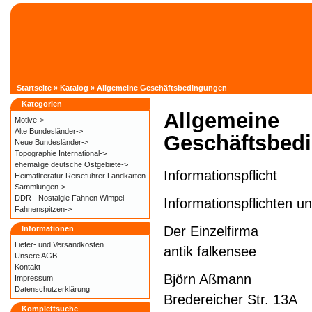
Startseite
»
Katalog
»
Allgemeine Geschäftsbedingungen
Kategorien
Allgemeine
Motive->
Alte Bundesländer->
Geschäftsbed
Neue Bundesländer->
Topographie International->
ehemalige deutsche Ostgebiete->
Informationspflicht
Heimatliteratur Reiseführer Landkarten
Sammlungen->
DDR - Nostalgie Fahnen Wimpel
Informationspflichten 
Fahnenspitzen->
Der Einzelfirma
Informationen
Liefer- und
Versandkosten
antik falkensee
Unsere AGB
Kontakt
Björn Aßmann
Impressum
Datenschutzerklärung
Bredereicher Str. 13A
Komplettsuche