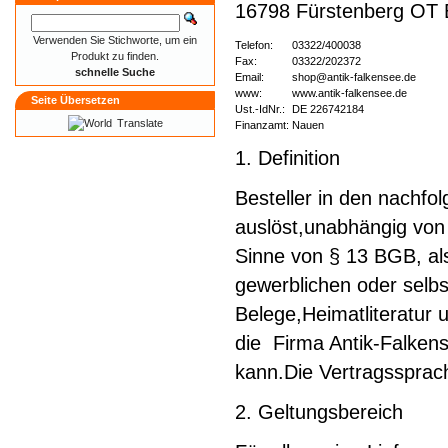
16798 Fürstenberg OT
Verwenden Sie Stichworte, um ein
Telefon:
03322/400038
Produkt zu finden.
Fax:
03322/202372
schnelle Suche
Email:
shop@antik-falkensee.de
www:
www.antik-falkensee.de
Seite Übersetzen
Ust.-IdNr.:
DE 226742184
Translate
Finanzamt:
Nauen
1. Definition
Besteller in den nachfo
auslöst,unabhängig von
Sinne von § 13 BGB, als
gewerblichen oder selbs
Belege,Heimatliteratur u
die Firma Antik-Falkens
kann.Die Vertragssprach
2. Geltungsbereich