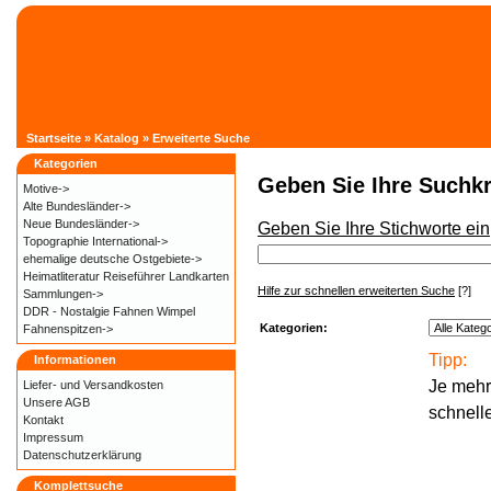
Startseite
»
Katalog
»
Erweiterte Suche
Kategorien
Geben Sie Ihre Suchkr
Motive->
Alte Bundesländer->
Neue Bundesländer->
Geben Sie Ihre Stichworte ein
Topographie International->
ehemalige deutsche Ostgebiete->
Heimatliteratur Reiseführer Landkarten
Hilfe zur schnellen erweiterten Suche
[?]
Sammlungen->
DDR - Nostalgie Fahnen Wimpel
Kategorien:
Fahnenspitzen->
Tipp:
Informationen
Je mehr
Liefer- und
Versandkosten
Unsere AGB
schnell
Kontakt
Impressum
Datenschutzerklärung
Komplettsuche