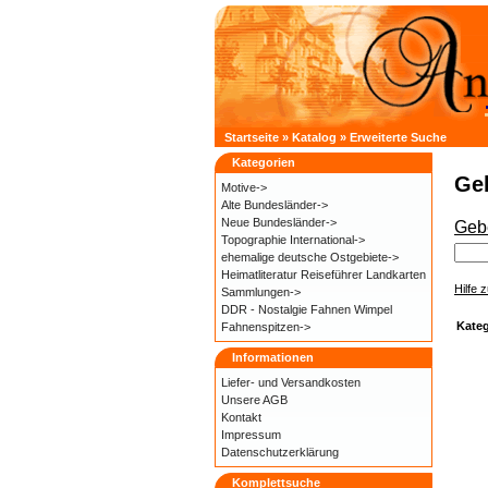
Startseite
»
Katalog
»
Erweiterte Suche
Kategorien
Geb
Motive->
Alte Bundesländer->
Neue Bundesländer->
Gebe
Topographie International->
ehemalige deutsche Ostgebiete->
Heimatliteratur Reiseführer Landkarten
Hilfe 
Sammlungen->
DDR - Nostalgie Fahnen Wimpel
Kateg
Fahnenspitzen->
Informationen
Liefer- und
Versandkosten
Unsere AGB
Kontakt
Impressum
Datenschutzerklärung
Komplettsuche