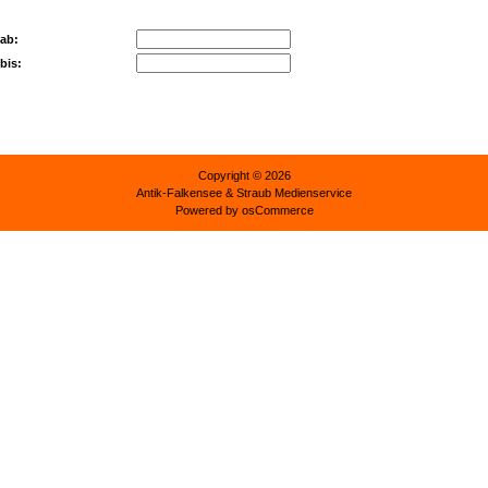
 ab:
 bis:
Copyright © 2026
Antik-Falkensee
& Straub Medienservice
Powered by
osCommerce